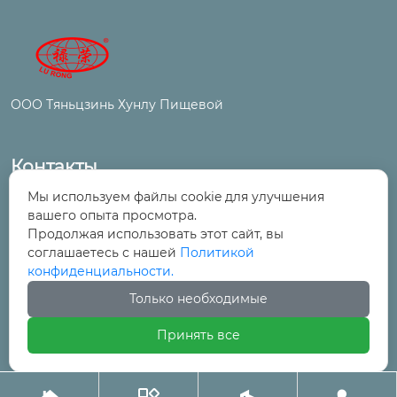
ООО Тяньцзинь Хунлу Пищевой
Контакты
Мы используем файлы cookie для улучшения
№ 6, улица Цинтун, промышленный и
вашего опыта просмотра.
торговый парк, поселок Ванцинто, район

Продолжая использовать этот сайт, вы
Уцин, Тяньцзинь
соглашаетесь с нашей
Политикой
конфиденциальности.
+86-22-29525277

Только необходимые
Принять все
+86-22-29525278
