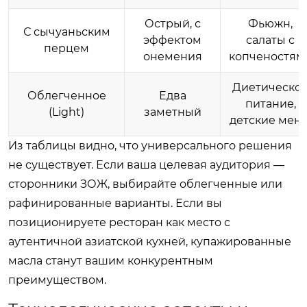
Острый, с
Фьюжн,
С сычуаньским
эффектом
салаты с
перцем
онемения
копченостям
Диетическо
Облегченное
Едва
питание,
(Light)
заметный
детские мен
Из таблицы видно, что универсального решения
не существует. Если ваша целевая аудитория —
сторонники ЗОЖ, выбирайте облегченные или
рафинированные варианты. Если вы
позиционируете ресторан как место с
аутентичной азиатской кухней, купажированные
масла станут вашим конкурентным
преимуществом.