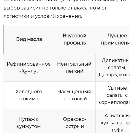
выбор зависит не только от вкуса, но и от
логистики и условий хранения.
Вкусовой
Лучшее
Вид масла
профиль
применени
Деликатные
Рафинированное
Нейтральный,
салаты,
«Хунлу»
легкий
Цезарь, микс
Сытные
Холодного
Насыщенный,
салаты с
отжима
ореховый
корнеплодам
Азиатская
Купаж с
Орехово-
кухня, лапша
кунжутом
острый
тофу