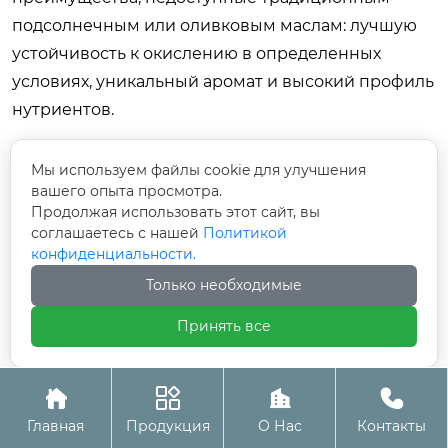
подсолнечным или оливковым маслам: лучшую
устойчивость к окислению в определенных
условиях, уникальный аромат и высокий профиль
нутриентов.
Продукция ООО Тяньцзинь Хунлу Пищевой,
Мы используем файлы cookie для улучшения
представленная в этом обзоре, демонстрирует,
вашего опыта просмотра.
как современные технологии производства могут
Продолжая использовать этот сайт, вы
соглашаетесь с нашей
Политикой
адаптировать традиционный продукт под
конфиденциальности.
высокие требования современного рынка.
Только необходимые
Стабильность качества, безопасность и
разнообразие вкусовых решений делают эти
Принять все
масла надежным выбором для профессионалов.
Не бойтесь экспериментировать. Начните с




малого: замените половину объема
Главная
Продукция
О Нас
Контакты
подсолнечного масла в вашей стандартной