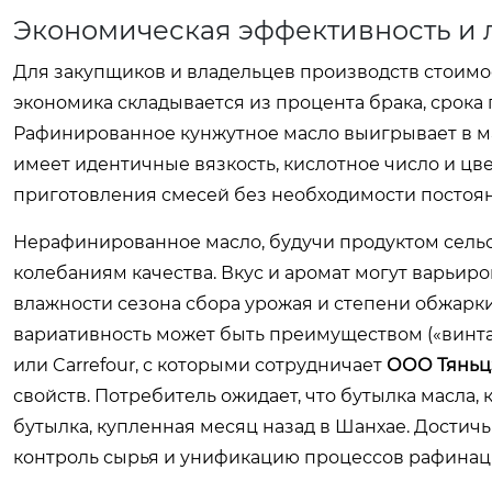
Экономическая эффективность и л
Для закупщиков и владельцев производств стоимос
экономика складывается из процента брака, срока 
Рафинированное кунжутное масло выигрывает в ма
имеет идентичные вязкость, кислотное число и цве
приготовления смесей без необходимости постоя
Нерафинированное масло, будучи продуктом сель
колебаниям качества. Вкус и аромат могут варьир
влажности сезона сбора урожая и степени обжарк
вариативность может быть преимуществом («винтажн
или Carrefour, с которыми сотрудничает
ООО Тяньц
свойств. Потребитель ожидает, что бутылка масла, к
бутылка, купленная месяц назад в Шанхае. Достич
контроль сырья и унификацию процессов рафинац