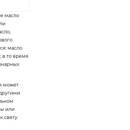
е масло
или
сло,
ового
ся: масло
 в то время
линарных
я может
 другими
льном
ры или
к свету