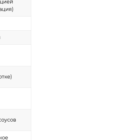
ацией
ация)
й
отке)
соусов
ное