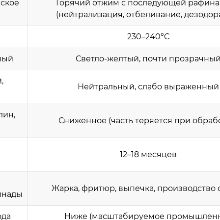
ское
Горячий отжим с последующей рафин
(нейтрализация, отбеливание, дезодор
230–240°C
ный
Светло-желтый, почти прозрачны
,
Нейтральный, слабо выраженный
лин,
Сниженное (часть теряется при обраб
12–18 месяцев
Жарка, фритюр, выпечка, производство 
инады
ода
Ниже (масштабируемое промышлен