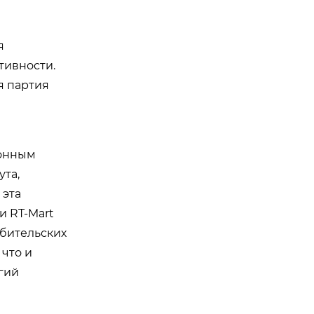
я
тивности.
я партия
зонным
ута,
 эта
и RT-Mart
ебительских
 что и
гий