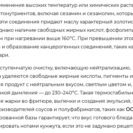
именения высоких температур или химических раст
итонутриентов, включая сезамин и сезамолин, котор
и соединения придают маслу характерный золотис
днако наличие свободных жирных кислот, фосфолип
м при нагревании выше 160°C. При превышении это
и образование канцерогенных соединений, таких ка
ари.
ступенчатую очистку, включающую нейтрализацию,
са удаляются свободные жирные кислоты, пигменты и
я продукт с нейтральным вкусом, светлым цветом и,
кой дымления — до 230–240°C. Такая термостабильн
 жарки во фритюре, выпечки и создания эмульсий, 
оизводителей соусов и полуфабрикатов, таких как
О
ованной базы гарантирует, что вкус готового блюда
ровать нотами кунжута, если это не задумано рецеп