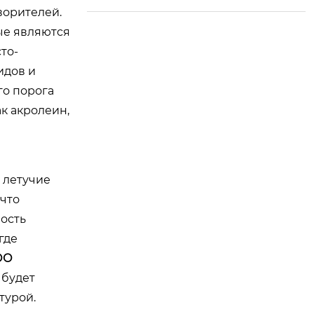
ворителей.
ng Donglai! Их прив
ерженность мастер
ые являются
ству и качеству при
то-
несла им безупреч
идов и
ную репутацию в и
го порога
ндустрии приправ.
к акролеин,
 летучие
 что
ость
где
ОО
 будет
турой.