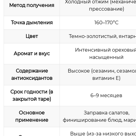
Холодный отжим (механиче
Метод получения
прессование)
Точка дымления
160–170°C
Цвет
Темно-золотистый, янтар
Интенсивный ореховый
Аромат и вкус
насыщенный
Содержание
Высокое (сезамин, сезамо
антиоксидантов
витамин Е)
Срок годности (в
6–9 месяцев
закрытой таре)
Основное
Заправка салатов,
применение
финиширование блюд, мар
Выше (из-за низкого вых