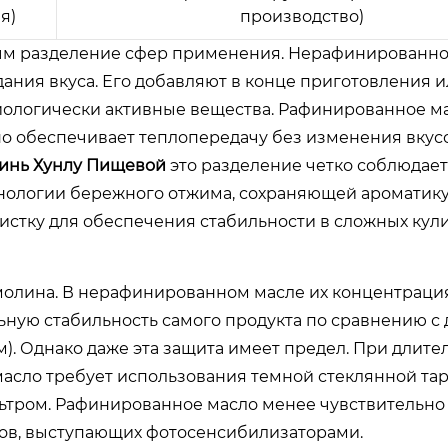
я)
производство)
ным разделение сфер применения. Нерафинированно
ния вкуса. Его добавляют в конце приготовления 
биологически активные вещества. Рафинированное ма
Оно обеспечивает теплопередачу без изменения вкус
инь Хунлу Пищевой
это разделение четко соблюдает
хнологии бережного отжима, сохраняющей ароматику,
чистку для обеспечения стабильности в сложных ку
амолина. В нерафинированном масле их концентраци
льную стабильность самого продукта по сравнению с
. Однако даже эта защита имеет предел. При длите
асло требует использования темной стеклянной та
тром. Рафинированное масло менее чувствительно 
тов, выступающих фотосенсибилизаторами.