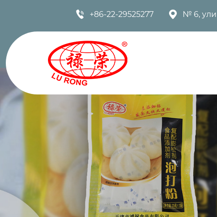


+86-22-29525277
№ 6, ул