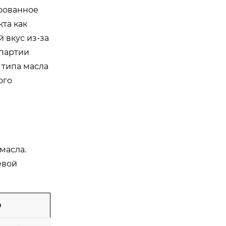
ированное
та как
 вкус из-за
 партии
 типа масла
ого
масла.
евой
о