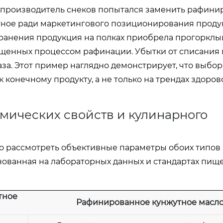
а производитель снеков попытался заменить рафин
ное ради маркетингового позиционирования продук
ранения продукция на полках приобрела прогорклый
щенных процессом рафинации. Убытки от списания
за. Этот пример наглядно демонстрирует, что выбор
 конечному продукту, а не только на трендах здоров
мических свойств и кулинарного
 рассмотреть объективные параметры обоих типов 
нованная на лабораторных данных и стандартах пищ
тное
Рафинированное кунжутное масл