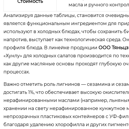
Стоимость
масла и ручного контрол
Анализируя данные таблицы, становится очевид
является функциональным ингредиентом для прида
используют в холодных блюдах, чтобы сохранить 
напротив, выступает как технологическая среда. 
профиля блюда. В линейке продукции
ООО Тяньцз
«Хунлу» для холодных салатов производится по те
как другие масляные основы проходят глубокую о
процессах.
Важно отметить роль лигнинов — сезамина и сез
достигать 1%, что обеспечивает высокую окислите
нерафинированными маслами (например, льняным)
хранении на свету нерафинированное кунжутное м
непрозрачных пластиковых контейнеров с УФ-филь
благодаря удалению хлорофилла и других пигмен