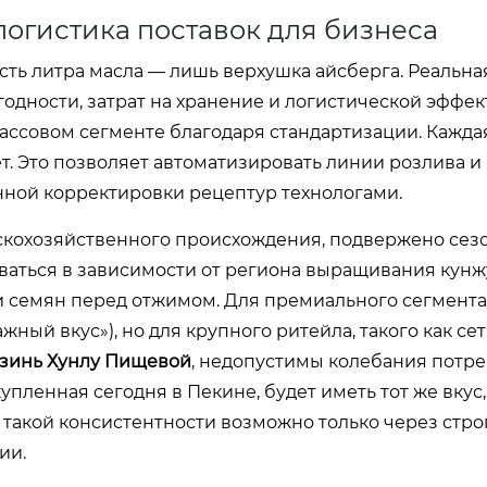
огистика поставок для бизнеса
ть литра масла — лишь верхушка айсберга. Реальна
годности, затрат на хранение и логистической эффек
ссовом сегменте благодаря стандартизации. Кажда
т. Это позволяет автоматизировать линии розлива и
нной корректировки рецептур технологами.
скохозяйственного происхождения, подвержено се
оваться в зависимости от региона выращивания кунж
и семян перед отжимом. Для премиального сегмента
ый вкус»), но для крупного ритейла, такого как сет
зинь Хунлу Пищевой
, недопустимы колебания потр
упленная сегодня в Пекине, будет иметь тот же вкус,
ь такой консистентности возможно только через стро
ии.