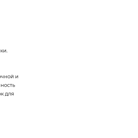
ки.
очной и
нность
к для