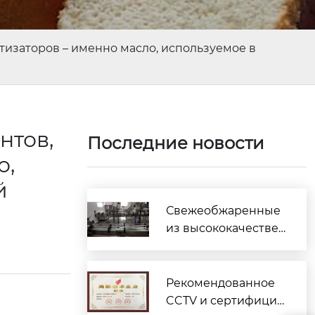
изаторов – именно масло, используемое в
нтов,
Последние новости
о,
й
Свежеобжаренные
из высококачестве
нных ингредиенто
в, без искусственны
х ароматизаторов –
Рекомендованное
именно масло, испо
CCTV и сертифицир