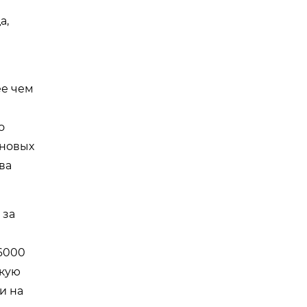
а,
ее чем
о
еновых
ва
 за
 6000
окую
и на