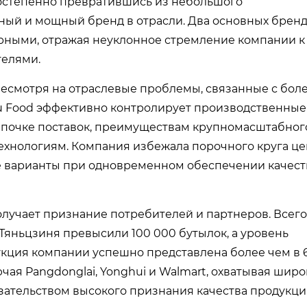
постепенно превратившись из небольшого
ый и мощный бренд в отрасли. Два основных бренд
лярными, отражая неуклонное стремление компании к
телями.
несмотря на отраслевые проблемы, связанные с бол
lu Food эффективно контролирует производственные
епочке поставок, преимуществам крупномасштабног
ехнологиям. Компания избежала порочного круга ц
е варианты при одновременном обеспечении качест
олучает признание потребителей и партнеров. Всего
Тяньцзиня превысили 100 000 бутылок, а уровень
кция компании успешно представлена ​​более чем в
ючая Pangdonglai, Yonghui и Walmart, охватывая шир
азательством высокого признания качества продукци