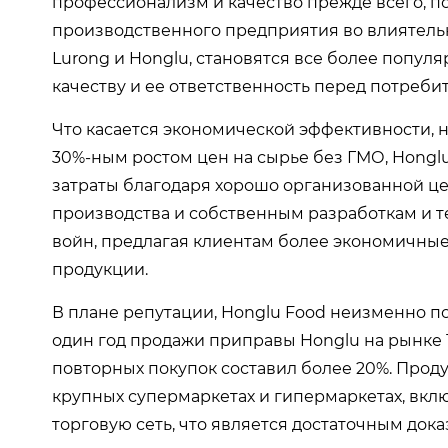
профессионализм и качество прежде всего, 
производственного предприятия во влиятельн
Lurong и Honglu, становятся все более попу
качеству и ее ответственность перед потреби
Что касается экономической эффективности, 
30%-ным ростом цен на сырье без ГМО, Hong
затраты благодаря хорошо организованной ц
производства и собственным разработкам и т
войн, предлагая клиентам более экономичны
продукции.
В плане репутации, Honglu Food неизменно п
один год продажи приправы Honglu на рынке 
повторных покупок составил более 20%. Проду
крупных супермаркетах и ​​гипермаркетах, вкл
торговую сеть, что является достаточным док