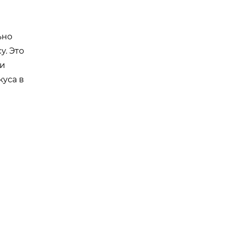
ьно
у. Это
ии
уса в