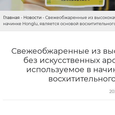
Главная
-
Новости
-
Свежеобжаренные из высококач
начинке Honglu, является основой восхитительного
Свежеобжаренные из выс
без искусственных ар
используемое в начин
восхитительного
20