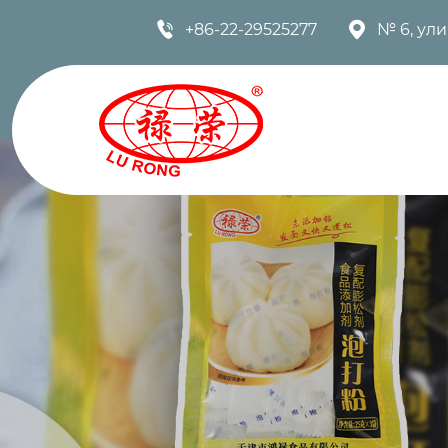


+86-22-29525277
№ 6, ул