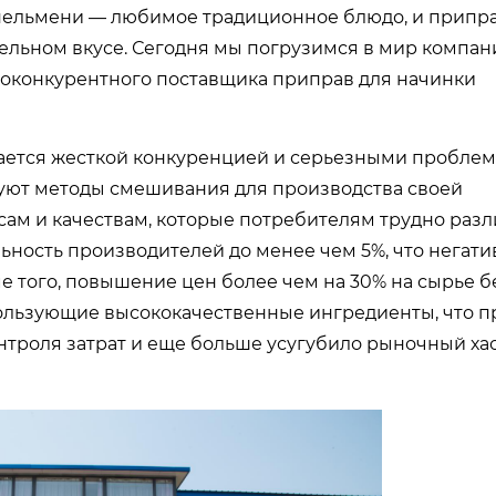
пельмени — любимое традиционное блюдо, и припра
ельном вкусе. Сегодня мы погрузимся в мир компан
ысококонкурентного поставщика приправ для начинки
ичается жесткой конкуренцией и серьезными пробле
уют методы смешивания для производства своей
сам и качествам, которые потребителям трудно разл
ность производителей до менее чем 5%, что негати
оме того, повышение цен более чем на 30% на сырье 
пользующие высококачественные ингредиенты, что 
нтроля затрат и еще больше усугубило рыночный хао