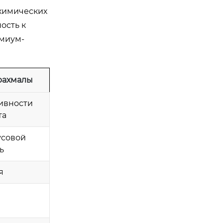
 химических
ость к
миум-
рахмалы
тивности
та
усовой
ь
я