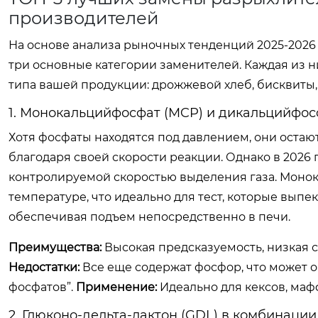
производителей
На основе анализа рыночных тенденций 2025-2026
три основные категории заменителей. Каждая из н
типа вашей продукции: дрожжевой хлеб, бисквиты, 
1. Монокальцийфосфат (MCP) и дикальцийфос
Хотя фосфаты находятся под давлением, они ост
благодаря своей скорости реакции. Однако в 202
контролируемой скоростью выделения газа. Монок
температуре, что идеально для тест, которые выпе
обеспечивая подъем непосредственно в печи.
Преимущества:
Высокая предсказуемость, низкая 
Недостатки:
Все еще содержат фосфор, что может о
фосфатов”.
Применение:
Идеально для кексов, маф
2. Глюконо-дельта-лактон (GDL) в комбинаци