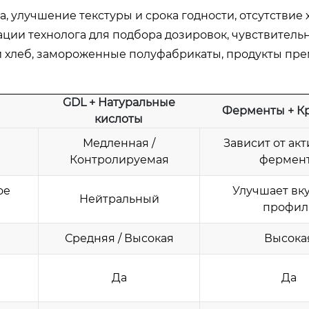
 улучшение текстуры и срока годности, отсутствие
ции технолога для подбора дозировок, чувствительн
леб, замороженные полуфабрикаты, продукты пре
GDL + Натуральные
Ферменты + К
кислоты
Медленная /
Зависит от ак
Контролируемая
фермен
ое
Улучшает вк
Нейтральный
профил
Средняя / Высокая
Высока
Да
Да