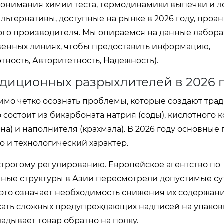
понимания химии теста, термодинамики выпечки и л
альтернативы, доступные на рынке в 2026 году, про
ого производителя. Мы опираемся на данные лабор
венных линиях, чтобы предоставить информацию,
тность, Авторитетность, Надежность).
адиционных разрыхлителей в 2026 
димо четко осознать проблемы, которые создают тр
состоит из бикарбоната натрия (соды), кислотного 
а) и наполнителя (крахмала). В 2026 году основные
о и технологический характер.
трогому регулированию. Европейское агентство по
ичные структуры в Азии пересмотрели допустимые с
это означает необходимость снижения их содержани
ежать сложных предупреждающих надписей на упаков
ладывает товар обратно на полку.