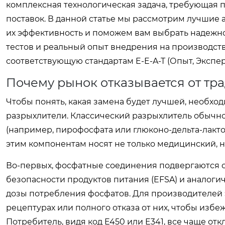
комплексная технологическая задача, требующая 
поставок. В данной статье мы рассмотрим лучшие 
их эффективность и поможем вам выбрать надежн
тестов и реальный опыт внедрения на производст
соответствующую стандартам E-E-A-T (Опыт, Экспер
Почему рынок отказывается от тр
Чтобы понять, какая замена будет лучшей, необхо
разрыхлители. Классический разрыхлитель обычно 
(например, пирофосфата или глюконо-дельта-лактон
этим компонентам носят не только медицинский, н
Во-первых, фосфатные соединения подвергаются с
безопасности продуктов питания (EFSA) и аналог
дозы потребления фосфатов. Для производителей 
рецептурах или полного отказа от них, чтобы изб
Потребитель, видя код E450 или E341, все чаще отк