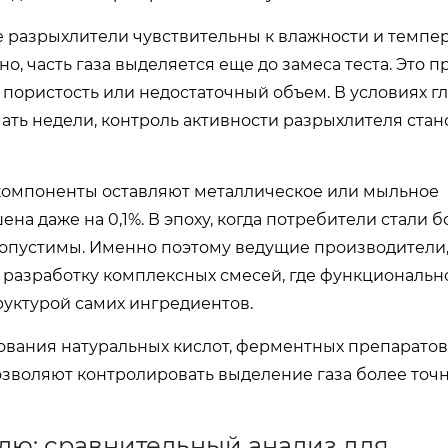
е разрыхлители чувствительны к влажности и темпе
, часть газа выделяется еще до замеса теста. Это п
 пористость или недостаточный объем. В условиях г
мать недели, контроль активности разрыхлителя стан
е компоненты оставляют металлическое или мыльное
на даже на 0,1%. В эпоху, когда потребители стали б
допустимы. Именно поэтому ведущие производители, 
а разработку комплексных смесей, где функциональн
руктурой самих ингредиентов.
ования натуральных кислот, ферментных препаратов
зволяют контролировать выделение газа более точн
лю: сравнительный анализ для