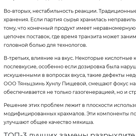
Во-вторых, нестабильность реакции. Традиционны
хранения. Если партия сырья хранилась неправильно
тому, что конечный продукт имеет неравномерную
цепочек поставок, где время транзита может зани
головной болью для технологов.
В-третьих, влияние на вкус. Некоторые кислотны
послевкусие, особенно если дозировка была наруше
искушенными в вопросах вкуса, такие дефекты не
ООО Тяньцзинь Хунлу Пищевой
, смещают фокус н
обеспечивается не только газогенерацией, но и ст
Решение этих проблем лежит в плоскости использ
модифицированных крахмалов. Эти компоненты по
улучшают общее качество мякиша.
ТОП-3 лучших замены разрыхлите