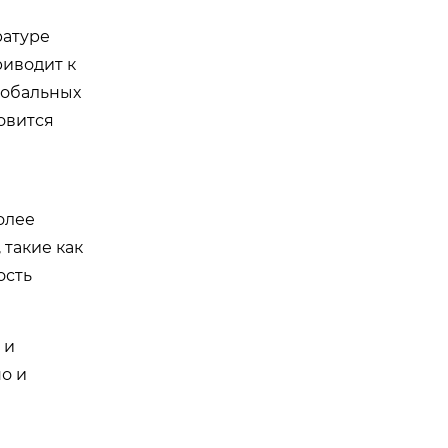
ратуре
риводит к
лобальных
овится
олее
такие как
ость
 и
о и