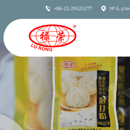


+86-22-29525277
№ 6, ул