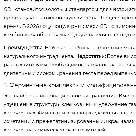
GDL становится золотым стандартом для чистой эти
превращаясь в глюконовую кислоту. Процесс идет п
время. В 2026 году популярны смеси GDL с лимонн
комбинация обеспечивает двухступенчатый подъем:
Преимущества:
Нейтральный вкус, отсутствие мет
натурального ингредиента.
Недостатки:
Более высо
разрыхлителями, необходимость точного контроля
длительным сроком хранения теста перед выпечко
3. Ферментные комплексы и модифицирован
Это наиболее инновационное направление. Вместо
улучшение структуры клейковины и удержание га
количествах. Амилазы и ксиланазы укрепляют стенк
сочетании с прежелатинизированными крахмалами
количества химических разрыхлителей.