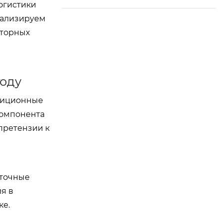
огистики
ng Donglai! Их прив
анализируем
ерженность мастер
аторных
ству и качеству при
несла им безупреч
ную репутацию в и
ндустрии приправ.
году
адиционные
компонента
 претензии к
уточные
я в
ке.