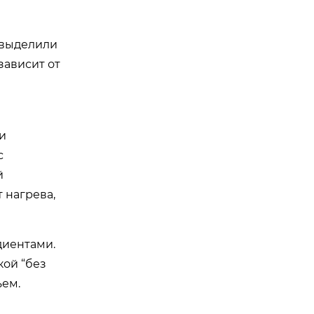
 выделили
зависит от
и
с
й
 нагрева,
диентами.
кой “без
ъем.