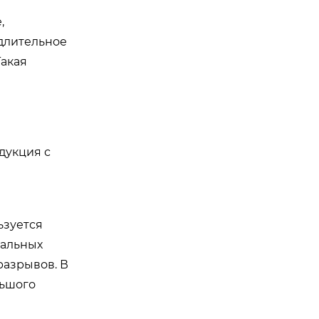
,
 длительное
Такая
дукция с
ьзуется
мальных
разрывов. В
льшого