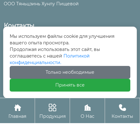
ООО Тяньцзинь Хунлу Пищевой
Контакты
Мы используем файлы cookie для улучшения
№ 6, улица Цинтун, промышленный и
вашего опыта просмотра.
торговый парк, поселок Ванцинто, район

Продолжая использовать этот сайт, вы
Уцин, Тяньцзинь
соглашаетесь с нашей
Политикой
конфиденциальности.
+86-22-29525277

Только необходимые
Принять все
+86-22-29525278





Авторское право©ООО Тяньцзинь Хунлу Пищевой
Главная
Продукция
О Нас
Контакты