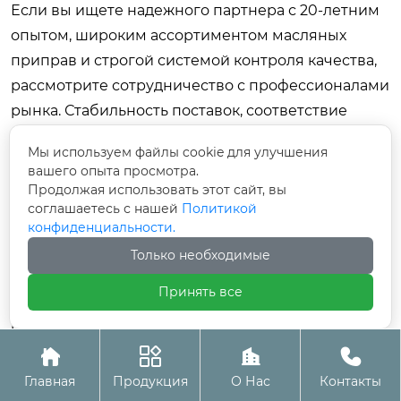
Если вы ищете надежного партнера с 20-летним
опытом, широким ассортиментом масляных
приправ и строгой системой контроля качества,
рассмотрите сотрудничество с профессионалами
рынка. Стабильность поставок, соответствие
международным стандартам и гибкость в работе
Мы используем файлы cookie для улучшения
с клиентами — это то, что отличает лидеров
вашего опыта просмотра.
отрасли.
Продолжая использовать этот сайт, вы
соглашаетесь с нашей
Политикой
Свяжитесь с нами сегодня
, чтобы обсудить ваши
конфиденциальности.
потребности в поставках высококачественного
Только необходимые
горчичного масла и других пищевых
Принять все
ингредиентов. Получите индивидуальное
коммерческое предложение и образцы
продукции для оценки качества.




Главная
Продукция
О Нас
Контакты