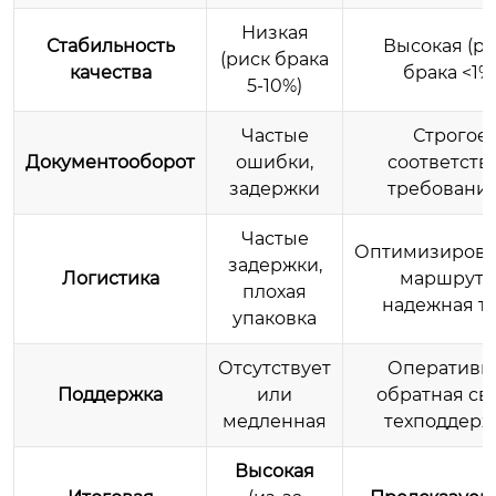
Низкая
Стабильность
Высокая (р
(риск брака
качества
брака <1%
5-10%)
Частые
Строгое
Документооборот
ошибки,
соответств
задержки
требовани
Частые
Оптимизиров
задержки,
Логистика
маршруты
плохая
надежная т
упаковка
Отсутствует
Оперативн
Поддержка
или
обратная свя
медленная
техподдерж
Высокая