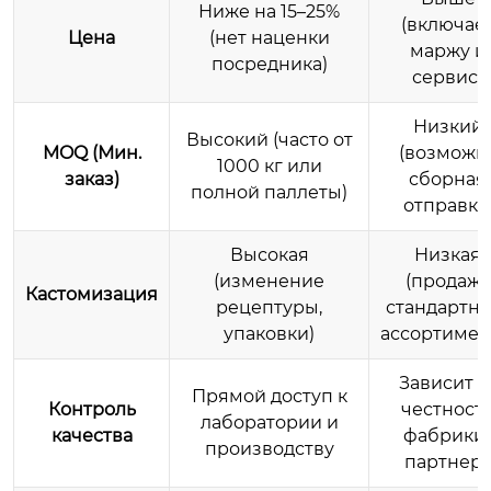
Ниже на 15–25%
(включае
Цена
(нет наценки
маржу и
посредника)
сервис)
Низкий
Высокий (часто от
MOQ (Мин.
(возможн
1000 кг или
заказ)
сборная
полной паллеты)
отправка
Высокая
Низкая
(изменение
(продажа
Кастомизация
рецептуры,
стандартно
упаковки)
ассортимен
Зависит о
Прямой доступ к
Контроль
честност
лаборатории и
качества
фабрики
производству
партнер