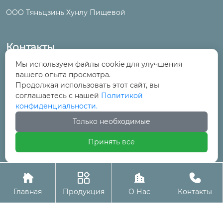
ООО Тяньцзинь Хунлу Пищевой
Контакты
Мы используем файлы cookie для улучшения
№ 6, улица Цинтун, промышленный и
вашего опыта просмотра.
торговый парк, поселок Ванцинто, район

Продолжая использовать этот сайт, вы
Уцин, Тяньцзинь
соглашаетесь с нашей
Политикой
конфиденциальности.
+86-22-29525277

Только необходимые
Принять все
+86-22-29525278





Авторское право©ООО Тяньцзинь Хунлу Пищевой
Главная
Продукция
О Нас
Контакты