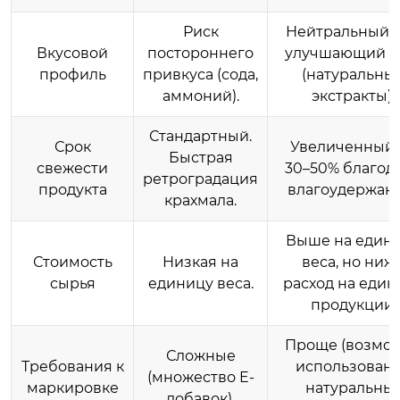
Риск
Нейтральный 
Вкусовой
постороннего
улучшающий в
профиль
привкуса (сода,
(натуральны
аммоний).
экстракты).
Стандартный.
Срок
Увеличенный 
Быстрая
свежести
30–50% благод
ретроградация
продукта
влагоудержан
крахмала.
Выше на един
Стоимость
Низкая на
веса, но ниж
сырья
единицу веса.
расход на един
продукции.
Проще (возмо
Сложные
Требования к
использован
(множество E-
маркировке
натуральны
добавок).