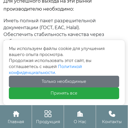
Для успешного выхода на эти рынки
производителю необходимо:
Иметь полный пакет разрешительной
документации (ГОСТ, EAC, Halal).
Обеспечить стабильность качества через
лабораторный контроль каждой партии.
Предлагать гибкие логистические решения и
Мы используем файлы cookie для улучшения
вашего опыта просмотра.
страхование грузов.
Продолжая использовать этот сайт, вы
Инвестировать в техническую поддержку
соглашаетесь с нашей
Политикой
клиентов, помогая технологам внедрять новые
конфиденциальности.
ингредиенты в рецептуры.
Только необходимые
Компании, которые воспринимают продажу
специй как продажу технологических решений, а
Принять все
не просто товара, выигрывают долгосрочные
контракты. Партнерство с такими




производителями, как
профессиональный
Главная
Продукция
О Нас
Контакты
поставщик специализированных пищевых