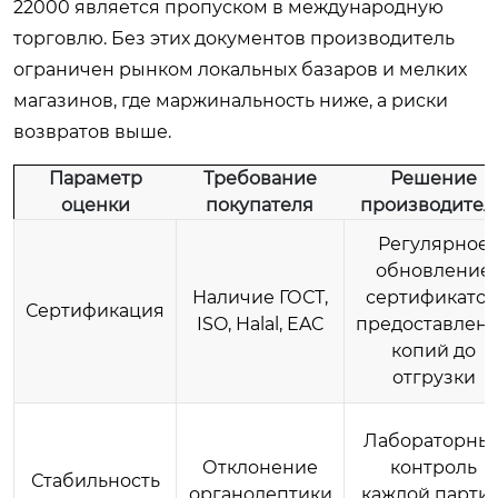
22000 является пропуском в международную
торговлю. Без этих документов производитель
ограничен рынком локальных базаров и мелких
магазинов, где маржинальность ниже, а риски
возвратов выше.
Параметр
Требование
Решение
оценки
покупателя
производител
Регулярное
обновление
Наличие ГОСТ,
сертификатов
Сертификация
ISO, Halal, EAC
предоставлен
копий до
отгрузки
Лабораторны
Отклонение
контроль
Стабильность
органолептики
каждой партии