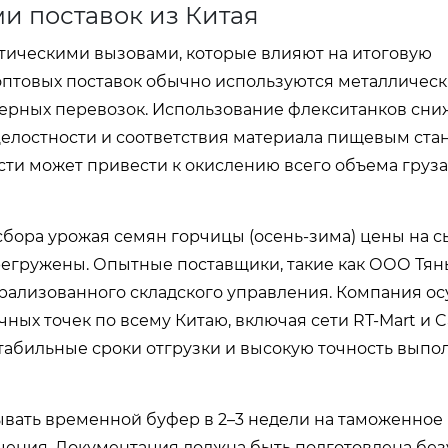
и поставок из Китая
тическими вызовами, которые влияют на итоговую
 оптовых поставок обычно используются металличес
ерных перевозок. Использование флекситанков сни
 целостности и соответствия материала пищевым ста
и может привести к окислению всего объема груза
 сбора урожая семян горчицы (осень-зима) цены на с
регружены. Опытные поставщики, такие как ООО Тян
трализованного складского управления. Компания о
ых точек по всему Китаю, включая сети RT-Mart и Car
табильные сроки отгрузки и высокую точность выпо
вать временной буфер в 2–3 недели на таможенное
чения. Документация должна быть подготовлена без