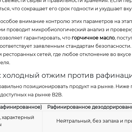
 о свежести сырья и правильности хранения. Если пе
ся, что сокращает его срок годности и ухудшает вку
собое внимание контролю этих параметров на этап
ии проводит микробиологический анализ и проверк
озволяет гарантировать, что
горчичное масло
, пост
оответствует заявленным стандартам безопасности.
 ресторанных сетей, где любое отклонение во вкусе
еля.
: холодный отжим против рафинац
равильно позиционировать продукт на рынке. Ниже
 доступных на рынке B2B.
рафинированное)
Рафинированное дезодорирован
, характерный
Нейтральный, без запаха и пр
ы