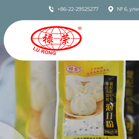


+86-22-29525277
№ 6, ул