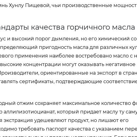
инь Хунлу Пищевой, чьи производственные мощност
андарты качества горчичного масла
ус и высокий порог дымления, но его химический со
, определяющий пригодность масла для различных к
щевого применения наиболее востребовано масло с 
к высокие концентрации могут оказывать негативное
роизводители, ориентированные на экспорт в стран
авлять сертификаты, подтверждающие соответствие
одный отжим сохраняет максимальное количество ф
ор аллилизотиоцианат, который придает маслу ту сам
я экстракция удешевляют продукт, но лишают его
одимо требовать паспорт качества с указанием пер