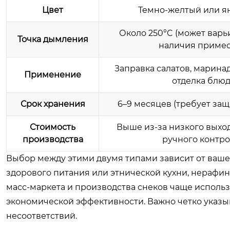
Цвет
Темно-желтый или я
Около 250°C (может варь
Точка дымления
наличия примес
Заправка салатов, марин
Применение
отделка блю
Срок хранения
6–9 месяцев (требует защ
Стоимость
Выше из-за низкого выход
производства
ручного контр
Выбор между этими двумя типами зависит от ваше
здорового питания или этнической кухни, нераф
масс-маркета и производства снеков чаще исполь
экономической эффективности. Важно четко указы
несоответствий.