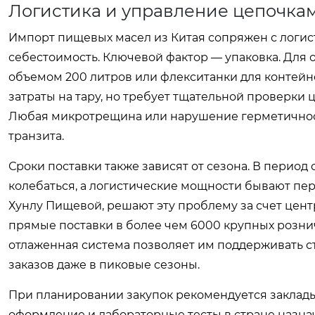
Логистика и управление цепочкам
Импорт пищевых масел из Китая сопряжен с логис
себестоимость. Ключевой фактор — упаковка. Для
объемом 200 литров или флекситанки для контейн
затраты на тару, но требует тщательной проверки
Любая микротрещина или нарушение герметичност
транзита.
Сроки поставки также зависят от сезона. В период
колебаться, а логистические мощности бывают пе
Хунлу Пищевой, решают эту проблему за счет цен
прямые поставки в более чем 6000 крупных розничн
отлаженная система позволяет им поддерживать с
заказов даже в пиковые сезоны.
При планировании закупок рекомендуется заклады
оформление и лабораторные тесты в стране назна