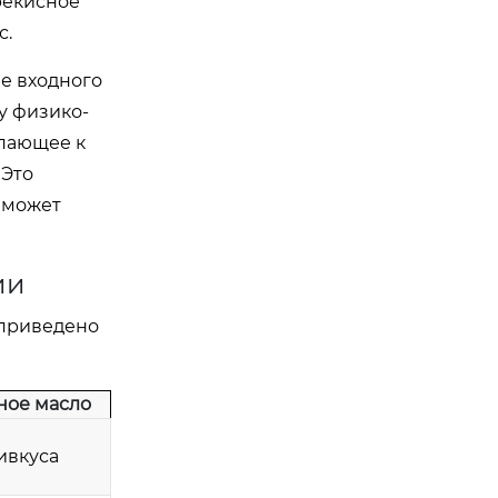
рекисное
с.
е входного
у физико-
упающее к
 Это
 может
ии
 приведено
ное масло
ивкуса