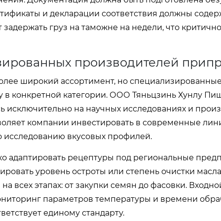
тификаты и декларации соответствия должны содер
задержать груз на таможне на недели, что критично
зированных производителей прип
более широкий ассортимент, но специализированны
у в конкретной категории. ООО Тяньцзинь Хунлу Пи
сь исключительно на научных исследованиях и прои
зволяет компании инвестировать в современные лин
о исследованию вкусовых профилей.
бко адаптировать рецептуры под региональные пред
ировать уровень остроты или степень очистки масл
на всех этапах: от закупки семян до фасовки. Входно
мониторинг параметров температуры и времени обра
тветствует единому стандарту.