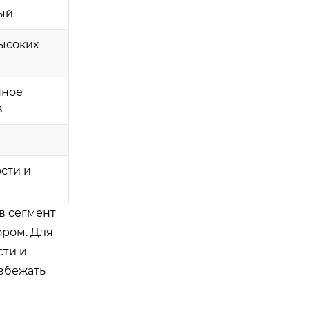
ый
высоких
нное
в
сти и
в сегмент
ором. Для
сти и
избежать