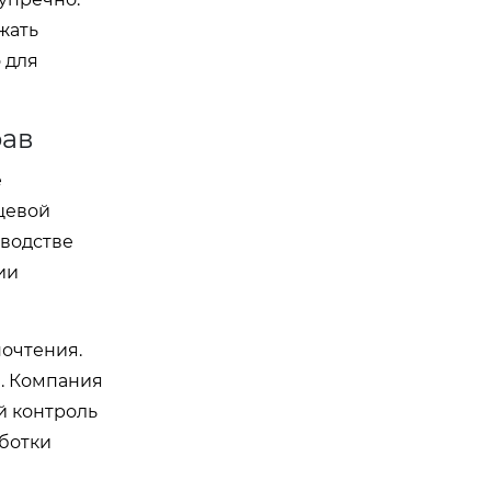
жать
 для
рав
е
щевой
зводстве
ии
почтения.
а. Компания
й контроль
ботки