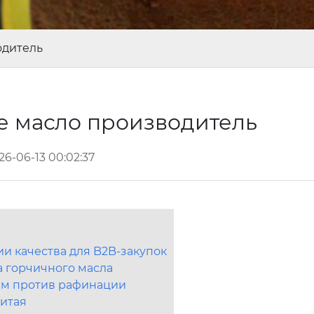
одитель
е масло производитель
26-06-13 00:02:37
и качества для B2B-закупок
а горчичного масла
им против рафинации
Китая