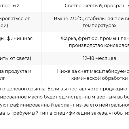
нтарный
Светло-желтый, прозрачн
ироваться от
Выше 230°C, стабильная при 
ей)
температурах
ады, финишная
Жарка, фритюр, промышле
д
производство консерво
иты от света)
12–18 месяцев
а продукта и
Ниже за счет масштабируемо
оля
химической обработки
го целевого рынка. Если вы поставляете продукцию 
инированное масло будет единственным верным выб
зуют рафинированный вариант из-за его нейтрально
вать требуемый тип в спецификации заказа, чтобы 