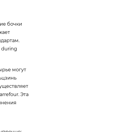
кие бочки
жает
ндартам.
 during
ырье могут
ьцзинь
существляет
refour. Эта
лнения
упречно: