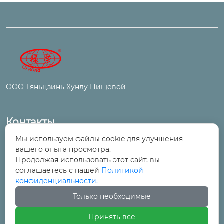
ООО Тяньцзинь Хунлу Пищевой
Контакты
Мы используем файлы cookie для улучшения
№ 6, улица Цинтун, промышленный и
вашего опыта просмотра.
торговый парк, поселок Ванцинто, район

Продолжая использовать этот сайт, вы
Уцин, Тяньцзинь
соглашаетесь с нашей
Политикой
конфиденциальности.
+86-22-29525277

Только необходимые
Принять все
+86-22-29525278
