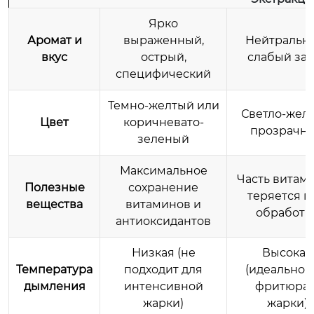
Ярко
Аромат и
выраженный,
Нейтральн
вкус
острый,
слабый зап
специфический
Темно-желтый или
Светло-желт
Цвет
коричневато-
прозрачн
зеленый
Максимальное
Часть витам
Полезные
сохранение
теряется п
вещества
витаминов и
обработк
антиоксидантов
Низкая (не
Высокая
Температура
подходит для
(идеально 
дымления
интенсивной
фритюра 
жарки)
жарки)