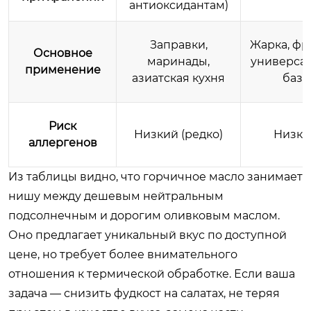
антиоксидантам)
Заправки,
Жарка, фр
Основное
маринады,
универса
применение
азиатская кухня
база
Риск
Низкий (редко)
Низки
аллергенов
Из таблицы видно, что горчичное масло занимает
нишу между дешевым нейтральным
подсолнечным и дорогим оливковым маслом.
Оно предлагает уникальный вкус по доступной
цене, но требует более внимательного
отношения к термической обработке. Если ваша
задача — снизить фудкост на салатах, не теряя