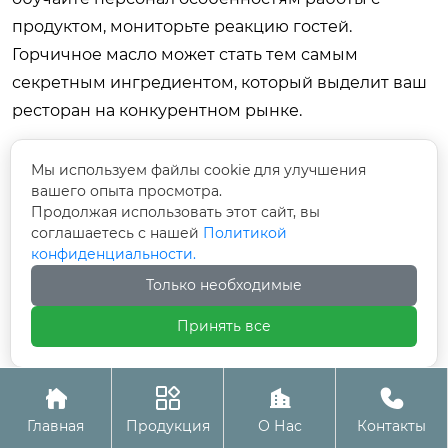
продуктом, мониторьте реакцию гостей.
Горчичное масло может стать тем самым
секретным ингредиентом, который выделит ваш
ресторан на конкурентном рынке.
Если вы заинтересованы в получении образцов
Мы используем файлы cookie для улучшения
высококачественного горчичного масла или
вашего опыта просмотра.
хотите обсудить условия оптовых поставок
Продолжая использовать этот сайт, вы
соглашаетесь с нашей
Политикой
специализированных пищевых приправ,
конфиденциальности.
свяжитесь с нами сегодня
для консультации с
Только необходимые
нашими экспертами по продукту. Мы готовы
предоставить техническую документацию,
Принять все
образцы для тестирования и индивидуальные
условия сотрудничества для предприятий




HoReCa.
Главная
Продукция
О Нас
Контакты