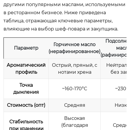
другими популярными маслами, используемыми
в ресторанном бизнесе. Ниже приведена
таблица, отражающая ключевые параметры,
влияющие на выбор шеф-повара и закупщика.
Подсолне
Горчичное масло
Параметр
масл
(нерафинированное)
(рафиниров
Ароматический
Острый, пряный, с
Нейтраль
профиль
нотами хрена
без зап
Точка
~160-170°C
~230°
дымления
Стоимость (опт)
Средняя
Низка
Высокая
Стабильность
(благодаря
Средн
при хранении