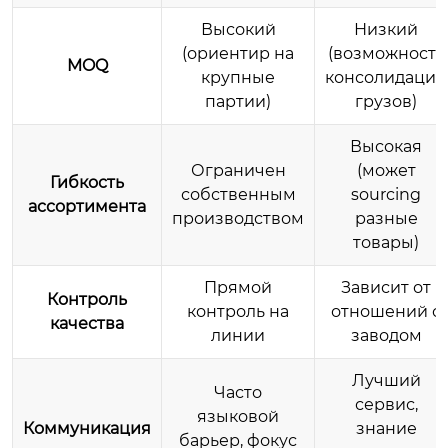
Высокий
Низкий
(ориентир на
(возможность
MOQ
крупные
консолидации
партии)
грузов)
Высокая
Ограничен
(может
Гибкость
собственным
sourcing
ассортимента
производством
разные
товары)
Прямой
Зависит от
Контроль
контроль на
отношений с
качества
линии
заводом
Лучший
Часто
сервис,
языковой
Коммуникация
знание
барьер, фокус