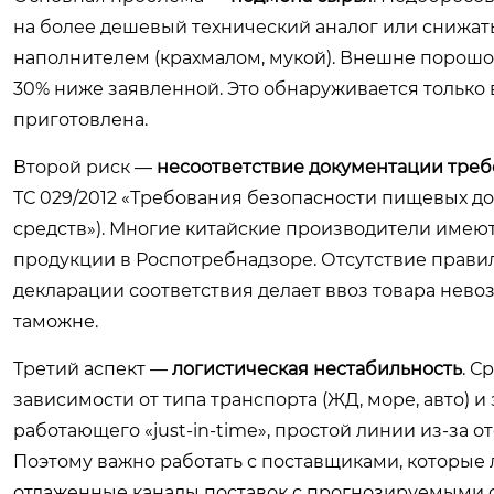
на более дешевый технический аналог или снижат
наполнителем (крахмалом, мукой). Внешне порошок
30% ниже заявленной. Это обнаруживается только в
приготовлена.
Второй риск —
несоответствие документации тре
ТС 029/2012 «Требования безопасности пищевых до
средств»). Многие китайские производители имею
продукции в Роспотребнадзоре. Отсутствие правил
декларации соответствия делает ввоз товара нево
таможне.
Третий аспект —
логистическая нестабильность
. С
зависимости от типа транспорта (ЖД, море, авто) 
работающего «just-in-time», простой линии из-за о
Поэтому важно работать с поставщиками, которые л
отлаженные каналы поставок с прогнозируемыми 