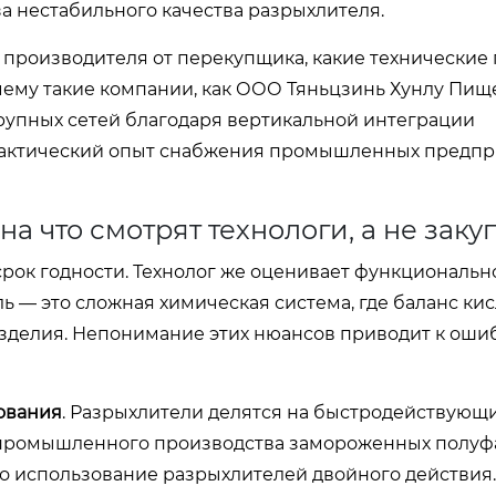
за нестабильного качества разрыхлителя.
го производителя от перекупщика, какие технически
чему такие компании, как
ООО Тяньцзинь Хунлу Пищ
рупных сетей благодаря вертикальной интеграции
рактический опыт снабжения промышленных предпр
на что смотрят технологи, а не зак
срок годности. Технолог же оценивает функциональн
 — это сложная химическая система, где баланс кис
зделия. Непонимание этих нюансов приводит к оши
ования
. Разрыхлители делятся на быстродействующи
 промышленного производства замороженных полуф
жно использование разрыхлителей двойного действия