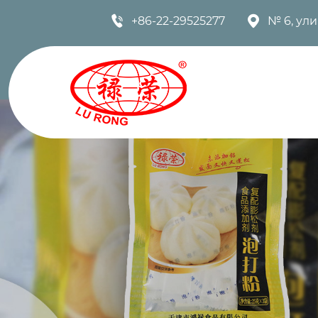


+86-22-29525277
№ 6, ул