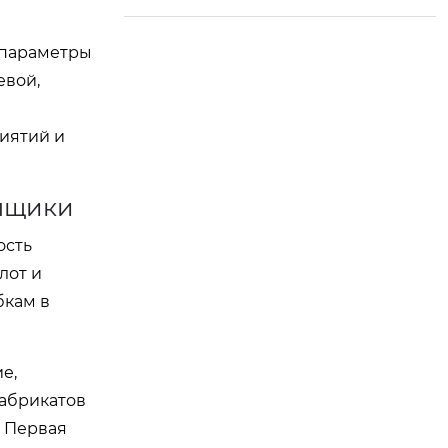
ng Donglai! Их прив
ерженность мастер
е параметры
ству и качеству при
евой
,
несла им безупреч
ную репутацию в и
иятий и
ндустрии приправ.
упщики
ость
лот и
бкам в
е,
абрикатов
. Первая