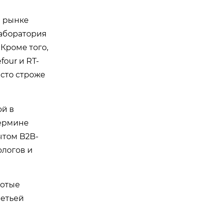
а рынке
лаборатория
Кроме того,
our и RT-
асто строже
ой в
термине
ытом B2B-
логов и
лотые
ретьей