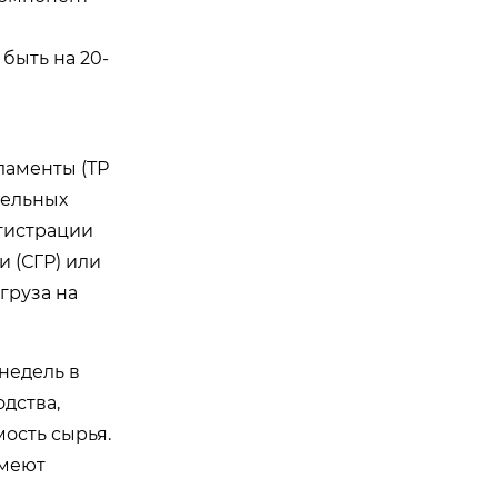
быть на 20-
ламенты (ТР
тельных
егистрации
 (СГР) или
груза на
 недель в
дства,
мость сырья.
имеют