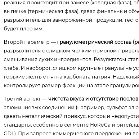
реакция происходит при замесе (холодная фаза), о
выпечке (термическая фаза), давая финальный об
разрыхлитель для замороженной продукции, тесто 
будет плоским.
Второй параметр —
гранулометрический состав (р
разрыхлителя с слишком мелким помолом привела
смешивания сухих ингредиентов. Результатом ста
хлеба. И наоборот, слишком крупные гранулы не у
горькие желтые пятна карбоната натрия. Надежны
контролирует размер фракции на этапе гранулиро
Третий аспект —
чистота вкуса и отсутствие после
алюминиевых соединений (например, сульфат алюм
давать металлический привкус, который недопуст
стандарты, особенно в сегменте HoReCa и ритейл
GDL). При запросе коммерческого предложения вс