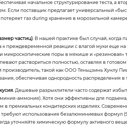
беспечивая начальное структурирование теста, а вт
ъем. Если поставщик предлагает универсальный «бы
потеряет газ during хранения в морозильной камере
азмер частиц)
. В нашей практике был случай, когда 
 к преждевременной реакции с влагой муки еще на 
ли микроскопические поры в мякише и «резиновая» 
спевают раствориться полностью, оставляя в готово
й производитель, такой как ООО Тяньцзинь Хунлу Пи
вания, обеспечивая однородность распределения в т
вкусия
. Дешевые разрыхлители часто содержат избы
иния-аммония). Хотя они эффективны для подъема,
им в премиальных кондитерских изделиях. Совреме
а, требуют использования безалюминиевых формул (S
егда уточняйте химическую формулу активного веще