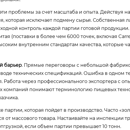
ти проблемы за счет масштаба и опыта. Действуя н
ля, которая исключает подмену сырья. Собственная 
ходной контроль каждой партии готовой продукции. 
я (поставки в более чем 6000 точек, включая Carref
 высоким внутренним стандартам качества, которые ч
й барьер
. Прямые переговоры с небольшой фабрик
еводе технических спецификаций. Ошибка в одном 
ля. Работа через профессионального экспортера с оп
их компаний понимают терминологию пищевых техно
азчика.
 партии, которая пойдет в производство. Часто «зо
я от массового товара. Настаивайте на инспекции т
отгрузкой, если объем партии превышает 10 тонн.