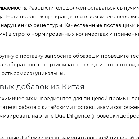
иваемость
. Разрыхлитель должен оставаться сыпучи
а. Если порошок превращается в комки, его невозм
 к нарушению рецептуры. Качественные поставщики 
ия) в строго нормированных количествах и применя
.
рупную поставку запросите образец и проведите те
на лабораторные сертификаты завода-изготовителя, т
ость замеса) уникальны.
вых добавок из Китая
у химических ингредиентов для пищевой промышле
пателя работа с китайскими поставщиками сопряже
изировать на этапе Due Diligence (проверки добро
вестные фабрики могут заменять дорогой пищевой 