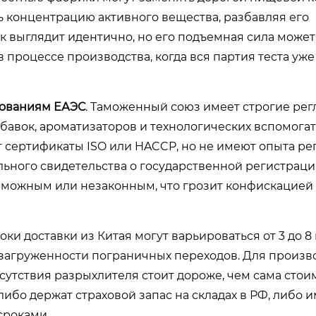
ь концентрацию активного вещества, разбавляя его
 выглядит идентично, но его подъемная сила может 
 процессе производства, когда вся партия теста уже
бованиям ЕАЭС
. Таможенный союз имеет строгие рег
бавок, ароматизаторов и технологических вспомога
т сертификаты ISO или HACCP, но не имеют опыта р
ьного свидетельства о государственной регистрации
зможным или незаконным, что грозит конфискацией 
роки доставки из Китая могут варьироваться от 3 до 8
и загруженности пограничных переходов. Для произво
тсутствия разрыхлителя стоит дороже, чем сама стои
ибо держат страховой запас на складах в РФ, либо 
сроками.