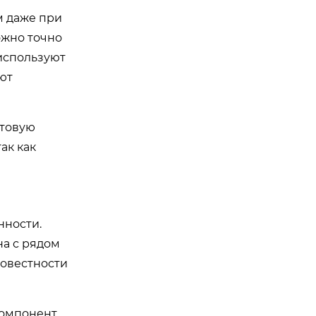
м даже при
ожно точно
используют
ют
стовую
ак как
нности.
на с рядом
совестности
компонент