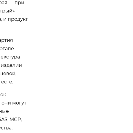
орая — при
стрый»
, и продукт
партия
этапе
текстура
м изделии
щевой,
есте.
ток
 они могут
нные
AS, MCP,
ства.