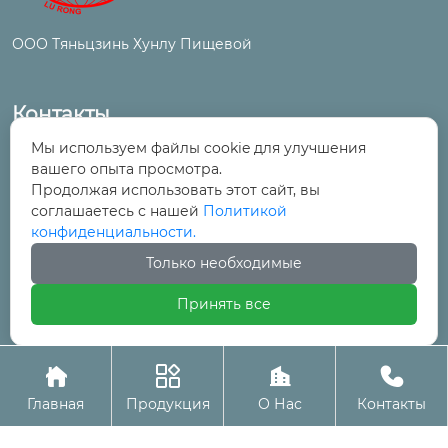
ООО Тяньцзинь Хунлу Пищевой
Контакты
Мы используем файлы cookie для улучшения
№ 6, улица Цинтун, промышленный и
вашего опыта просмотра.
торговый парк, поселок Ванцинто, район

Продолжая использовать этот сайт, вы
Уцин, Тяньцзинь
соглашаетесь с нашей
Политикой
конфиденциальности.
+86-22-29525277

Только необходимые
Принять все
+86-22-29525278





Авторское право©ООО Тяньцзинь Хунлу Пищевой
Главная
Продукция
О Нас
Контакты