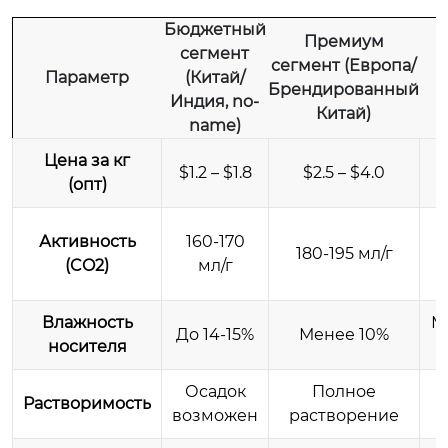
Бюджетный
Премиум
сегмент
сегмент (Европа/
Параметр
(Китай/
Брендированный
Индия, no-
Китай)
name)
Цена за кг
$1.2 – $1.8
$2.5 – $4.0
(опт)
Активность
160-170
180-195 мл/г
(
(CO2)
мл/г
Влажность
М
До 14-15%
Менее 10%
носителя
Осадок
Полное
П
Растворимость
возможен
растворение