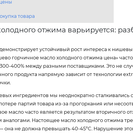
 цены
покупка товара
холодного отжима варьируется: раз
Г демонстрирует устойчивый рост интереса к нишев
ешево горчичное масло холодного отжима цена» част
ь 300-400% между разными поставщиками. Это не слу
ного продукта напрямую зависит от технологии extr
очки.
вых ингредиентов мы неоднократно сталкивались с
 потере партий товара из-за прогоркания или несоот
ое масло часто является результатом вторичного о
аналогами. Настоящее масло холодного отжима тре
— она не должна превышать 40-45°C. Нарушение эт