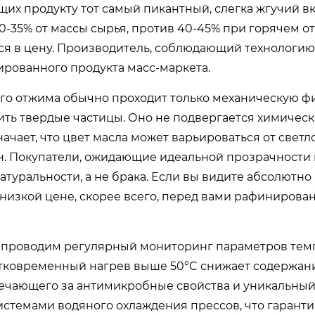
х продукту тот самый пикантный, слегка жгучий вк
-35% от массы сырья, против 40-45% при горячем от
ся в цену. Производитель, соблюдающий технологию
ированного продукта масс-маркета.
ого отжима обычно проходит только механическую 
ить твердые частицы. Оно не подвергается химичес
ачает, что цвет масла может варьироваться от светл
ян. Покупатели, ожидающие идеальной прозрачности 
атуральности, а не брака. Если вы видите абсолютно
 низкой цене, скорее всего, перед вами рафинирова
проводим регулярный мониторинг параметров тем
атковременный нагрев выше 50°C снижает содержан
вечающего за антимикробные свойства и уникальный
стемами водяного охлаждения прессов, что гаранти