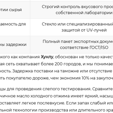
Строгий контроль вкусового про
ртии сырья
собственной лаборатории
аемость для
Стекло или специализированный
защитой от UV-лучей
Полный пакет экспортных докум
ны задержки
соответствие ГОСТ/ISO
акого как компания
Хунлу
, обоснован не только каче
ая сеть охватывает более 200 городов, и мы понимае
сть. Задержка поставки на таможне или отсутствие
ть покупателю дороже, чем экономия 10% на закупоч
ы для проведения слепого тестирования. Сравните
рчичное масло холодного отжима имеет яркий, нас
оставляет легкое послевкусие. Если запах слабый ил
вильной технологии производства или длительного хр