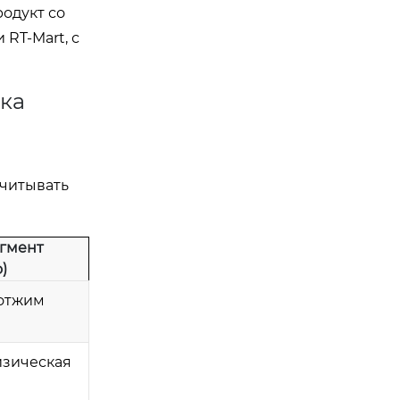
одукт со
 RT-Mart, с
ка
учитывать
гмент
)
 отжим
изическая