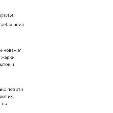
арии
 требования
аринования
 жарки,
латов и
но под эти
ет их.
ство