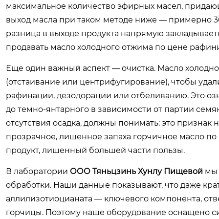
максимальное количество эфирных масел, придающи
выход масла при таком методе ниже — примерно 30
разница в выходе продукта напрямую закладывает
продавать масло холодного отжима по цене рафин
Еще один важный аспект — очистка. Масло холодн
(отстаивание или центрифугирование), чтобы удал
рафинации, дезодорации или отбеливанию. Это озн
до темно-янтарного в зависимости от партии сем
отсутствия осадка, должны понимать: это признак н
прозрачное, лишенное запаха горчичное масло по
продукт, лишенный большей части пользы.
В лаборатории
ООО Тяньцзинь Хунлу Пищевой
мы 
обработки. Наши данные показывают, что даже кр
аллилизотиоцианата — ключевого компонента, от
горчицы. Поэтому наше оборудование оснащено си