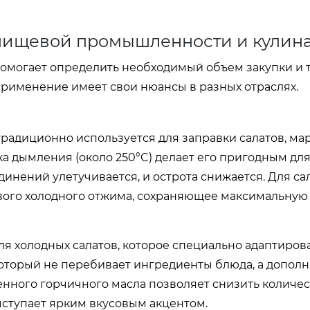
 пищевой промышленности и кулин
 помогает определить необходимый объем закупки и
 применение имеет свои нюансы в разных отраслях.
традиционно используется для заправки салатов, м
чка дымления (около 250°C) делает его пригодным для
инений улетучивается, и острота снижается. Для са
рвого холодного отжима, сохраняющее максимальную
я холодных салатов, которое специально адаптирова
оторый не перебивает ингредиенты блюда, а дополня
енного горчичного масла позволяет снизить количе
выступает ярким вкусовым акцентом.