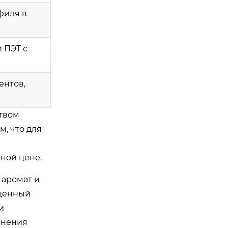
филя в
 ПЭТ с
ентов,
ством
м, что для
ной цене.
 аромат и
ыщенный
и
анения