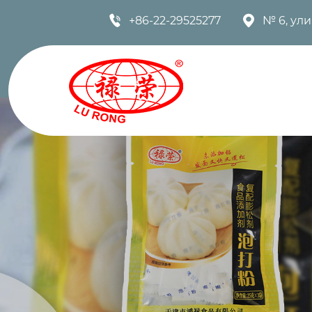


+86-22-29525277
№ 6, ул