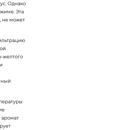
ус. Однако
жиме. Эта
, не может
фильтрацию
кой
о-желтого
и
нный
пературы
ие
 аромат
рует