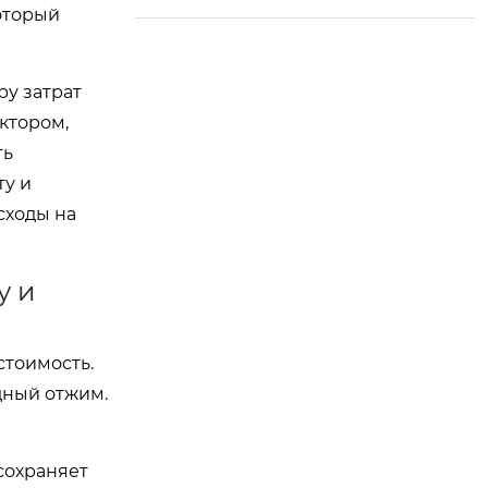
оторый
ng Donglai! Их прив
ерженность мастер
ству и качеству при
ру затрат
несла им безупреч
ктором,
ную репутацию в и
ть
ндустрии приправ.
ту и
сходы на
у и
стоимость.
дный отжим.
сохраняет