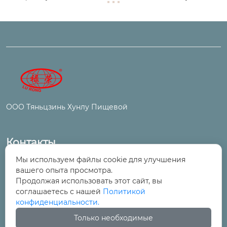
ООО Тяньцзинь Хунлу Пищевой
Контакты
Мы используем файлы cookie для улучшения
№ 6, улица Цинтун, промышленный и
вашего опыта просмотра.
торговый парк, поселок Ванцинто, район

Продолжая использовать этот сайт, вы
Уцин, Тяньцзинь
соглашаетесь с нашей
Политикой
конфиденциальности.
+86-22-29525277

Только необходимые