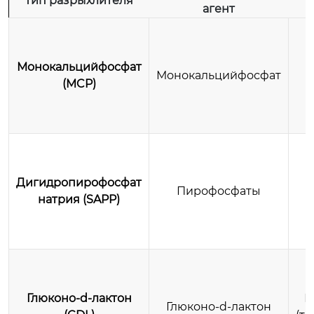
Тип разрыхлителя
агент
Монокальцийфосфат
Монокальцийфосфат
(MCP)
Дигидропирофосфат
Пирофосфаты
натрия (SAPP)
Глюконо-d-лактон
М
Глюконо-d-лактон