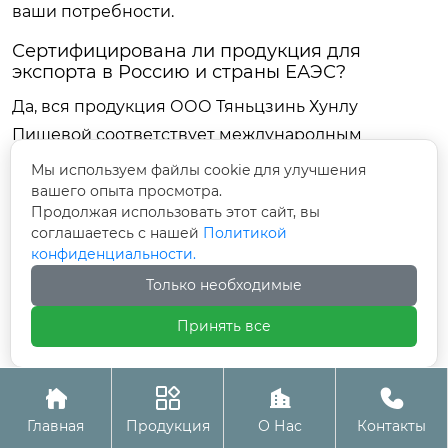
ваши потребности.
Сертифицирована ли продукция для
экспорта в Россию и страны ЕАЭС?
Да, вся продукция ООО Тяньцзинь Хунлу
Пищевой соответствует международным
стандартам качества и безопасности. Мы
Мы используем файлы cookie для улучшения
предоставляем все необходимые документы для
вашего опыта просмотра.
Продолжая использовать этот сайт, вы
таможенной очистки и сертификации в
соглашаетесь с нашей
Политикой
соответствии с требованиями ТР ТС. Наши заводы
конфиденциальности.
проходят регулярные аудиты, а продукция имеет
Только необходимые
декларации соответствия. Мы имеем опыт
Принять все
успешных поставок в Россию и страны СНГ,
обеспечивая полное юридическое
сопровождение сделок.




Заключение и следующие шаги
Главная
Продукция
О Нас
Контакты