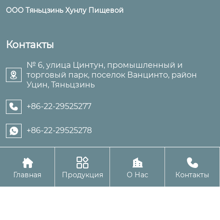
ООО Тяньцзинь Хунлу Пищевой
Контакты
№ 6, улица Цинтун, промышленный и
торговый парк, поселок Ванцинто, район

Уцин, Тяньцзинь
+86-22-29525277

+86-22-29525278





Авторское право©ООО Тяньцзинь Хунлу Пищевой
Главная
Продукция
О Нас
Контакты