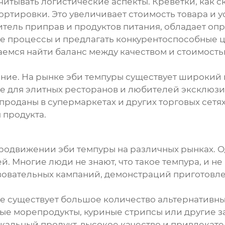
итывать логистические аспекты. Креветки, как 
ртировки. Это увеличивает стоимость товара и 
тель приправ и продуктов питания, обладает опр
е процессы и предлагать конкурентоспособные ц
аемся найти баланс между качеством и стоимост
ание. На рынке
эби темпуры
существует широкий ц
 для элитных ресторанов и любителей эксклюзивн
проданы в супермаркетах и других торговых сетя
 продукта.
 продвижении
эби темпуры
на различных рынках. О
й. Многие люди не знают, что такое
темпура
, и н
зовательных кампаний, демонстраций приготовл
ке существует большое количество альтернативны
ные морепродукты, куриные стрипсы или другие з
кальный продукт, высокое качество и привлекате