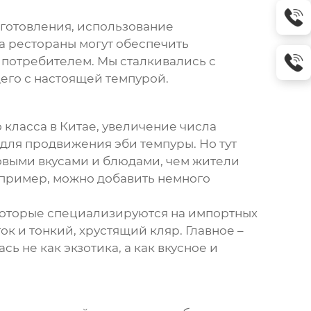
иготовления, использование
да рестораны могут обеспечить
а потребителем. Мы сталкивались с
щего с настоящей
темпурой
.
 класса в Китае, увеличение числа
я для продвижения
эби темпуры
. Но тут
новыми вкусами и блюдами, чем жители
апример, можно добавить немного
 которые специализируются на импортных
к и тонкий, хрустящий кляр. Главное –
ь не как экзотика, а как вкусное и