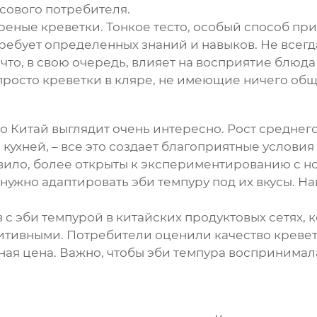
ссового потребителя.
ареные креветки. Тонкое тесто, особый способ пр
требует определенных знаний и навыков. Не всег
что, в свою очередь, влияет на восприятие блюд
о просто креветки в кляре, не имеющие ничего об
о Китай выглядит очень интересно. Рост среднего
ухней, – все это создает благоприятные услови
авило, более открыты к экспериментированию с 
 нужно адаптировать
эби темпуру
под их вкусы. Н
в с
эби темпурой
в китайских продуктовых сетях,
зитивными. Потребители оценили качество кревето
ая цена. Важно, чтобы
эби темпура
воспринималас