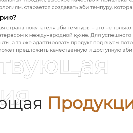
ологиям, старается создавать
эби темпуру
, котор
орию?
ая страна покупателя
эби темпуры
– это не только
нтересом к международной кухне. Для успешног
кты, а также адаптировать продукт под вкусы пот
может предложить качественную и доступную
эби
ствующая
ия
ующая
Продукц