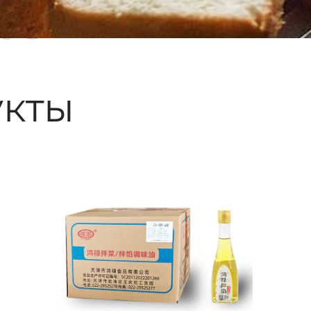
ые
кты