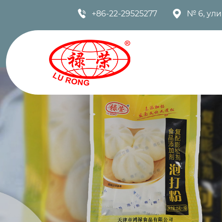


+86-22-29525277
№ 6, ул