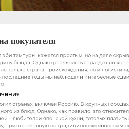
на покупателя
я
эби темпуры
, кажется простым, но на деле скры
родину блюда. Однако реальность гораздо сложнее
 не только страна происхождения, но и логистика
 последние годы мы наблюдали интересные сдвиги
м.
ичения
ногих странах, включая Россию. В крупных город
дного из блюд. Однако, как правило, это относи
й – любителей японской кухни, готовых платить з
ру
, приготовленную по традиционным японским р