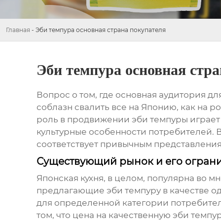
Главная
-
Эби темпура основная страна покупателя
Эби темпура основная стра
Вопрос о том, где основная аудитория дл
соблазн свалить все на Японию, как на 
роль в продвижении
эби темпуры
играет
культурные особенности потребителей. В
соответствует привычным представления
Существующий рынок и его огран
Японская кухня, в целом, популярна во м
предлагающие
эби темпуру
в качестве о
для определенной категории потребителе
том, что цена на качественную
эби темпу