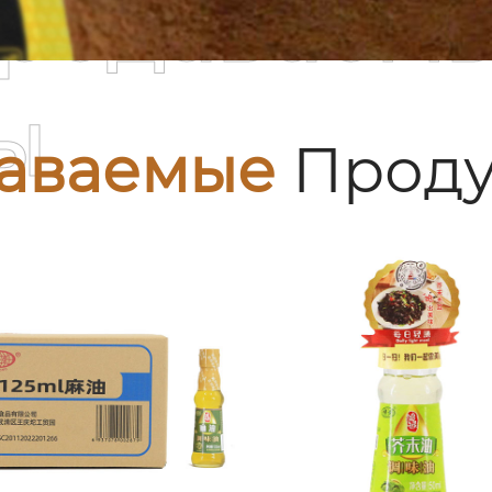
родаваем
ы
аваемые
Проду