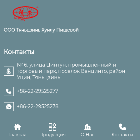
ООО Тяньцзинь Хунлу Пищевой
Контакты
№ 6, улица Цинтун, промышленный и
торговый парк, поселок Ванцинто, район

Уцин, Тяньцзинь
+86-22-29525277

+86-22-29525278





Авторское право©ООО Тяньцзинь Хунлу Пищевой
Главная
Продукция
О Нас
Контакты