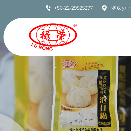


+86-22-29525277
№ 6, ул