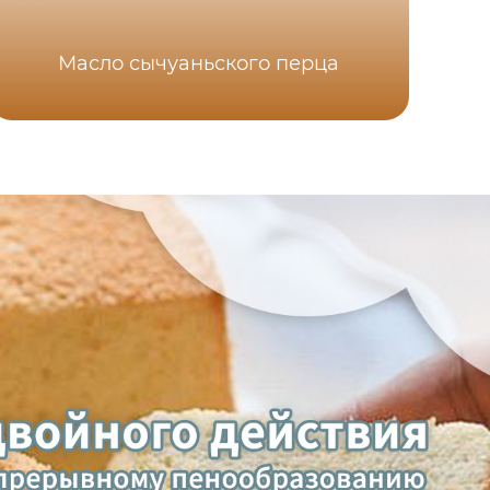
Масло сычуаньского перца
Ху