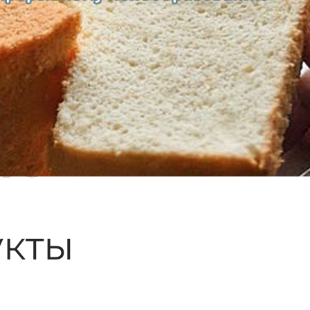
ые
кты