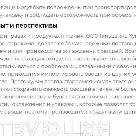
вощи могут быть повреждены при транспортировк
упаковку и соблюдать осторожность при обработк
ыт и перспективы
иправах и продуктах питания, ОО0 Тяньцзинь Хун
азе, зарекомендовала себя как надежный поставщ
зен и для
производства охлажденных овощей
. Во
язи с поставщиками делает их конкурентоспособ
я сталкиваться с проблемами, связанными с сезон
, приходится импортировать овощи из других ре
во. Поэтому, мы всегда стараемся искать альтер
ляют сохранить свежесть овощей в течение боле
хлажденных овощей
будет развиваться в направл
огии охлаждения и упаковки, которые позволят 
ие овощи, поэтому производители будут вынужде
ствующая