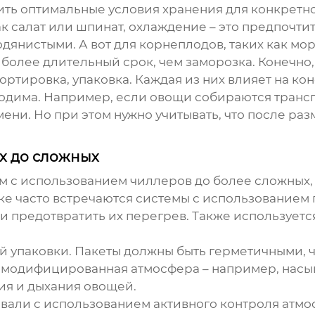
ить оптимальные условия хранения для конкретн
ак салат или шпинат, охлаждение – это предпочти
водянистыми. А вот для корнеплодов, таких как м
о более длительный срок, чем заморозка. Конечн
ртировка, упаковка. Каждая из них влияет на кон
бходима. Например, если овощи собираются тран
ени. Но при этом нужно учитывать, что после ра
ых до сложных
ем с использованием чиллеров до более сложных
ке часто встречаются системы с использованием 
 предотвратить их перегрев. Также используется
й упаковки. Пакеты должны быть герметичными, 
ся модифицированная атмосфера – например, нас
ия и дыхания овощей.
вали с использованием активного контроля атмо