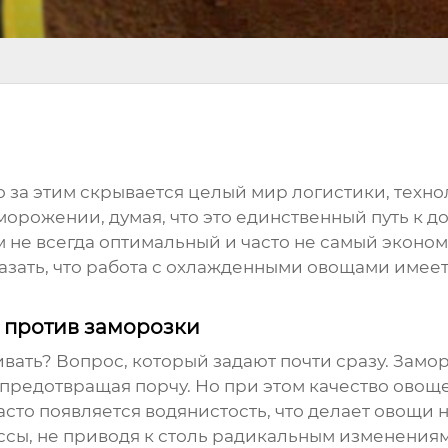
но за этим скрывается целый мир логистики, технол
морожении, думая, что это единственный путь к д
ем не всегда оптимальный и часто не самый эконо
казать, что работа с охлажденными овощами имее
 против заморозки
ать? Вопрос, который задают почти сразу. Заморо
редотвращая порчу. Но при этом качество овощей 
асто появляется водянистость, что делает овощи
ссы, не приводя к столь радикальным изменения