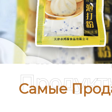
Самые П
Продукт
Самые Прод