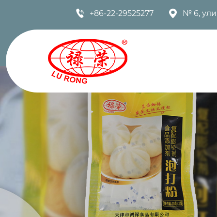


+86-22-29525277
№ 6, ул