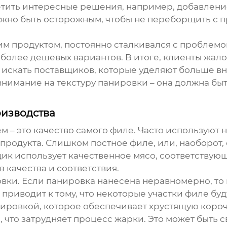
тить интересные решения, например, добавление 
ужно быть осторожным, чтобы не переборщить с п
этим продуктом, постоянно сталкивался с пробле
более дешевых вариантов. В итоге, клиенты жало
 искать поставщиков, которые уделяют больше в
нимание на текстуру панировки – она должна быт
оизводства
 – это качество самого филе. Часто используют н
го продукта. Слишком постное филе, или, наоборо
вщик использует качественное мясо, соответству
 качества и соответствия.
вки. Если панировка нанесена неравномерно, то 
о приводит к тому, что некоторые участки филе бу
ировкой, которое обеспечивает хрустящую корочку
, что затрудняет процесс жарки. Это может быть 