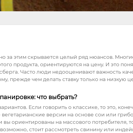
, но за этим скрывается целый ряд нюансов. Мн
того продукта, ориентируются на цену. И это поня
айсберга. Часто люди недооценивают важность кач
ому, прежде чем делать ставку только на низкую ц
панировке: что выбрать?
риантов. Если говорить о классике, то это, конеч
 вегетарианские версии на основе сои или грибов
и вы ориентированы на массового потребителя, 
 возможно, стоит рассмотреть свинину или индейк