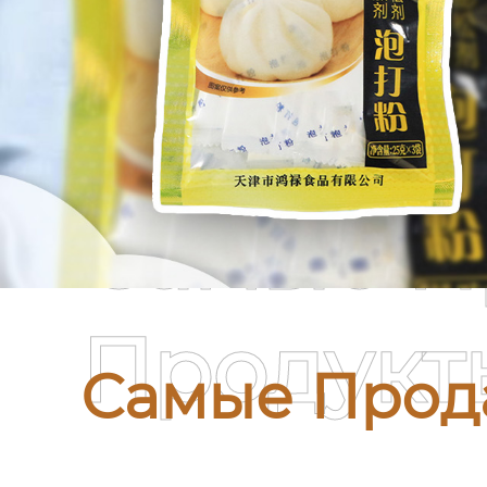
Самые П
Продукт
Самые Прод