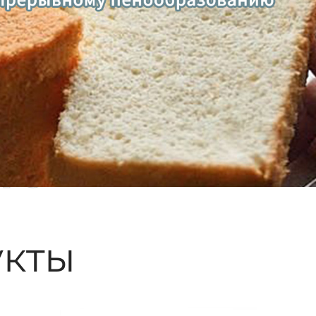
ые
кты