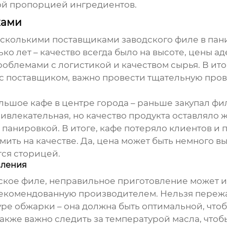
ой пропорцией ингредиентов.
ками
несколькими поставщиками
заводского филе в па
о лет – качество всегда было на высоте, цены ад
облемами с логистикой и качеством сырья. В ито
с поставщиком, важно провести тщательную пров
льшое кафе в центре города – раньше закупал
фи
ивлекательная, но качество продукта оставляло 
панировкой. В итоге, кафе потеряло клиентов и 
мить на качестве. Да, цена может быть немного вы
тся сторицей.
вления
ское филе
, неправильное приготовление может и
екомендованную производителем. Нельзя пережар
туре обжарки – она должна быть оптимальной, чт
акже важно следить за температурой масла, что