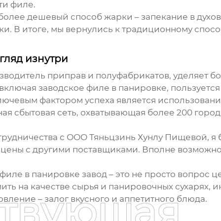
ти филе.
олее дешевый способ жарки – запекание в духовк
ки. В итоге, мы вернулись к традиционному спос
гляд изнутри
зводитель приправ и полуфабрикатов, уделяет б
, включая
заводское филе в панировке
, пользуетс
ключевым фактором успеха является использован
ая сбытовая сеть, охватывающая более 200 городо
трудничества с ООО Тяньцзинь Хунлу Пищевой, я 
цены с другими поставщиками. Вполне возможно, 
филе в панировке завод
– это не просто вопрос ц
ить на качестве сырья и панировочных сухарях, и
ствующая
вление – залог вкусного и аппетитного блюда.