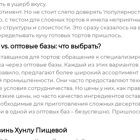
ь в ущерб вкусу.
мент. Но не стоит слепо доверять 'популярности'
с тестом для слоеных тортов я имела неприятны
 структуры и слоистости. Это сразу сказалось на
еределывать кучу готовых тортов пришлось.
. оптовые базы: что выбрать?
ставщиков для тортов
: обращение к специализи
ка через оптовые базы. Каждый из этих вариантов
авило, предлагают более широкий ассортимент 
 промышленности. Они часто предоставляют тех
условия сотрудничества. Но цены у них, как пра
зкие цены, но часто качество ингредиентов остав
обходимые для приготовления сложных десертов.
 в одной из оптовых баз – безуспешно. Пришлось
зинь Хунлу Пищевой