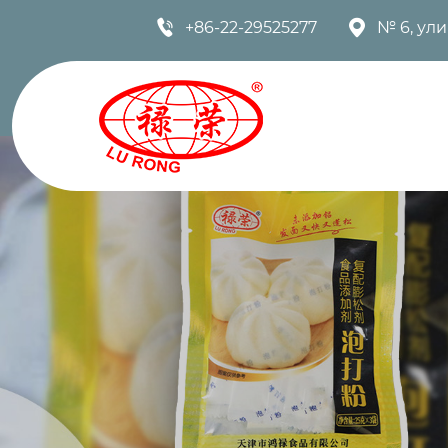


+86-22-29525277
№ 6, ул