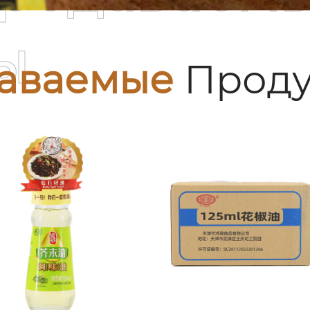
ы
аваемые
Проду