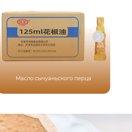
Масло сычуаньского перца