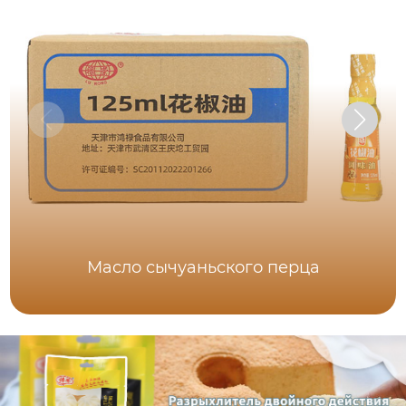
Масло сычуаньского перца