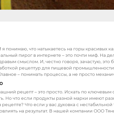
 я понимаю, что натыкаетесь на горы красивых к
деальный пирог в интернете – это почти миф. На д
равым смыслом. И, честно говоря, зачастую, это 
боткой рецептур для пищевой промышленности уж
. Главное – понимать процессы, а не просто механ
о
ашний рецепт
– это просто. Искать по ключевым 
уть. Но что если продукты разной марки имеют р
 рецепте? Что если у вас духовка с нестабильно
повлиять на результат. В нашей компании ООО Т