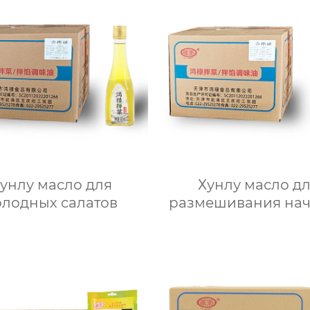
унлу масло для
Хунлу масло д
олодных салатов
размешивания на