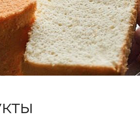
ые
кты