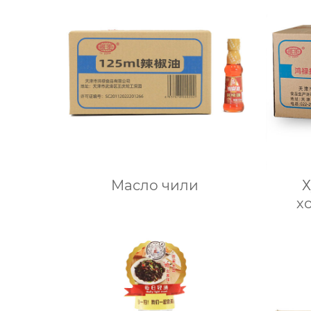
Масло чили
Х
х