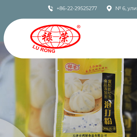


+86-22-29525277
№ 6, ул