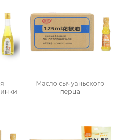
ля
Масло сычуаньского
чинки
перца