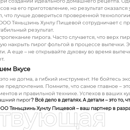
при создании идеального
домашнего рецепта
. Од
сов на его приготовление, но результат оказался 
л, что лучше довериться проверенной технологии 
 ООО Тяньцзинь Хунлу Пищевой сотрудничает с 
табильный результат.
опекание пирога. Часто случается, что верх пир
дую накрыть пирог фольгой в процессе выпечки.
ти. А еще – не открывайте духовку во время выпе
т.
шем Вкусе
 это не догма, а гибкий инструмент. Не бойтесь 
е предпочтения. Помните, что самое главное – это
диентов и правильной технике. Успехов в ваших к
ашний пирог
? Всё дело в деталях. А детали – это то
ствующая
ОО Тяньцзинь Хунлу Пищевой – ваш партнер в разра