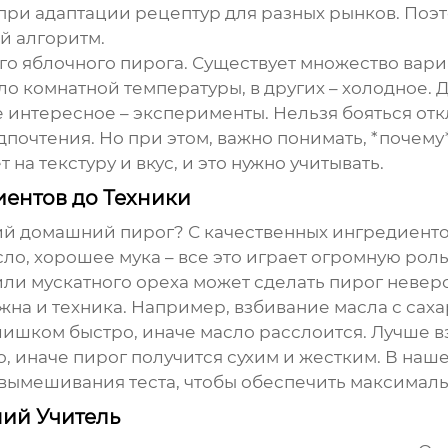
ри адаптации рецептур для разных рынков. Поэт
ий алгоритм.
го яблочного пирога. Существует множество вари
сло комнатной температуры, в других – холодное.
е интересное – эксперименты. Нельзя бояться откл
дпочтения. Но при этом, важно понимать, *почему
на текстуру и вкус, и это нужно учитывать.
иентов до Техники
ий
домашний пирог
? С качественных ингредиентов
о, хорошее мука – все это играет огромную роль.
ли мускатного ореха может сделать пирог невер
жна и техника. Например, взбивание масла с саха
лишком быстро, иначе масло расслоится. Лучше в
то, иначе пирог получится сухим и жестким. В на
вымешивания теста, чтобы обеспечить максималь
ий Учитель