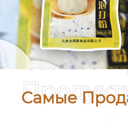
Самые П
Продукт
Самые Прод