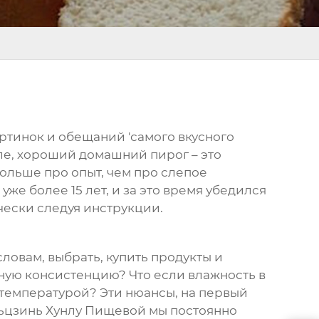
артинок и обещаний 'самого вкусного
еле, хороший домашний пирог – это
больше про опыт, чем про слепое
е более 15 лет, и за это время убедился
ически следуя инструкции.
словам, выбрать, купить продукты и
азную консистенцию? Что если влажность в
й температурой? Эти нюансы, на первый
яньцзинь Хунлу Пищевой мы постоянно