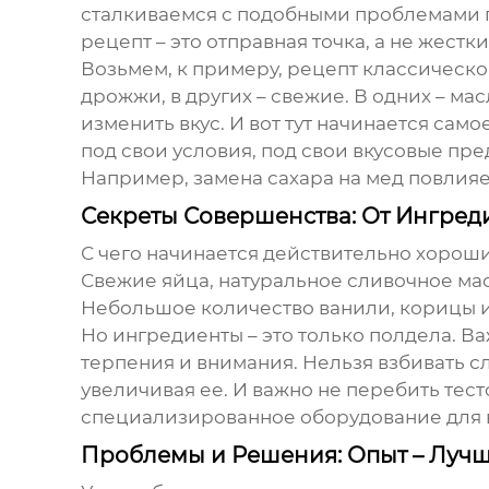
сталкиваемся с подобными проблемами п
рецепт – это отправная точка, а не жестк
Возьмем, к примеру, рецепт классическо
дрожжи, в других – свежие. В одних – ма
изменить вкус. И вот тут начинается само
под свои условия, под свои вкусовые пре
Например, замена сахара на мед повлияет 
Секреты Совершенства: От Ингред
С чего начинается действительно хорош
Свежие яйца, натуральное сливочное масл
Небольшое количество ванили, корицы и
Но ингредиенты – это только полдела. Ва
терпения и внимания. Нельзя взбивать с
увеличивая ее. И важно не перебить тес
специализированное оборудование для 
Проблемы и Решения: Опыт – Лучш