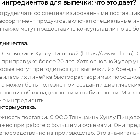
нгредиентов для выпечки: что это дает?
сотрудничать со специализированными поставщик
ассортимент продуктов, включая специальные ин
и также могут предоставить консультации по выб
дничества.
 Тяньцзинь Хунлу Пищевой (https://www.hllr.ru)
риправ уже более 20 лет. Хотя основной упор у н
орые могут пригодиться для выпечки. Их бренды 
вилась их линейка быстрорастворимых порошков 
то может быть полезно при создании диетически
 говорит об их надежности и стабильности. Мы зак
ые ингредиенты.
кторы успеха.
дежность поставки. С ООО Тяньцзинь Хунлу Пищев
важно при работе с большими объемами. Они пре
епосредственно на производство. Это значительн