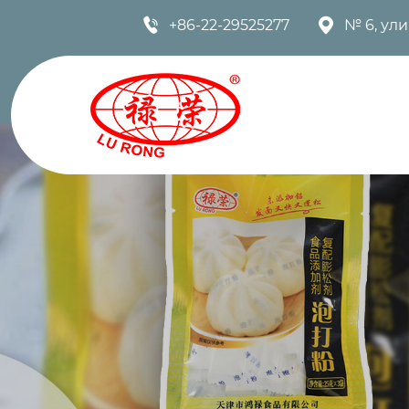


+86-22-29525277
№ 6, ул