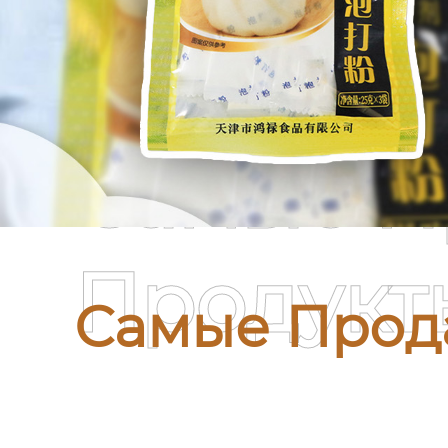
Самые П
Продукт
Самые Прод