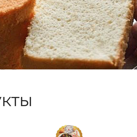
ые
кты