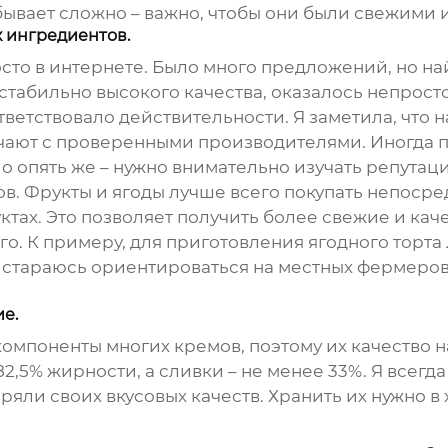
бывает сложно – важно, чтобы они были свежими и
 ингредиентов.
сто в интернете. Было много предложений, но н
табильно высокого качества, оказалось непросто
соответствовало действительности. Я заметила, ч
чают с проверенными производителями. Иногда п
о опять же – нужно внимательно изучать репутац
ов. Фрукты и ягоды лучше всего покупать непоср
ах. Это позволяет получить более свежие и кач
ого. К примеру, для приготовления ягодного торт
гда стараюсь ориентироваться на местных ферме
е.
омпоненты многих кремов, поэтому их качество на
,5% жирности, а сливки – не менее 33%. Я всегда
ряли своих вкусовых качеств. Хранить их нужно в