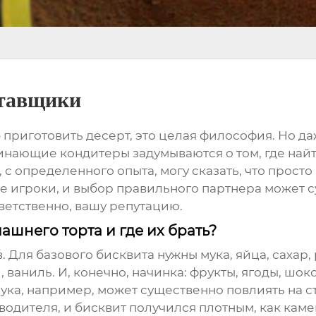
ставщики
б приготовить десерт, это целая философия. Но 
инающие кондитеры задумываются о том, где на
, с определенного опыта, могу сказать, что просто
ые игроки, и выбор правильного партнера может 
тветственно, вашу репутацию.
шнего торта и где их брать?
. Для базового бисквита нужны мука, яйца, сахар,
, ваниль. И, конечно, начинка: фрукты, ягоды, шо
ка, например, может существенно повлиять на стр
водителя, и бисквит получился плотным, как каме