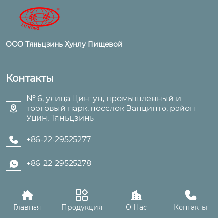
ООО Тяньцзинь Хунлу Пищевой
Контакты
№ 6, улица Цинтун, промышленный и
торговый парк, поселок Ванцинто, район

Уцин, Тяньцзинь
+86-22-29525277

+86-22-29525278





Авторское право©ООО Тяньцзинь Хунлу Пищевой
Главная
Продукция
О Нас
Контакты