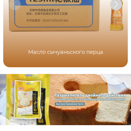
Масло сычуаньского перца