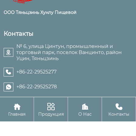
ООО Тяньцзинь Хунлу Пищевой
Контакты
№ 6, улица Цинтун, промышленный и
торговый парк, поселок Ванцинто, район

Уцин, Тяньцзинь
+86-22-29525277

+86-22-29525278





Авторское право©ООО Тяньцзинь Хунлу Пищевой
Главная
Продукция
О Нас
Контакты