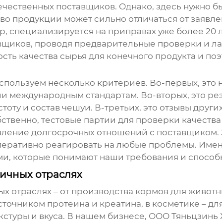
 отечественных поставщиков. Однако, здесь нужно
во продукции может сильно отличаться от заявле
, специализируется на приправах уже более 20 
авщиков, проводя предварительные проверки и ла
ть качества сырья для конечного продукта и поэ
пользуем несколько критериев. Во-первых, это 
 международным стандартам. Во-вторых, это ре
тоту и состав чешуи. В-третьих, это отзывы друг
бственно, тестовые партии для проверки качества
овление долгосрочных отношений с поставщиком. 
перативно реагировать на любые проблемы. Име
и, которые понимают наши требования и способн
ичных отраслях
ых отраслях – от производства кормов для живот
сточником протеина и креатина, в косметике – дл
кстуры и вкуса. В нашем бизнесе, ООО Тяньцзинь 