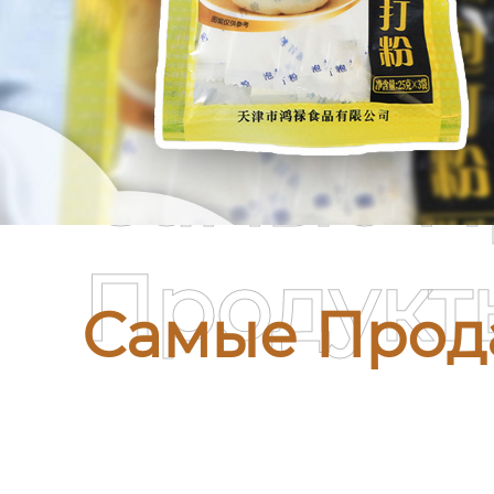
Самые П
Продукт
Самые Прод