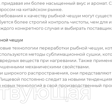
 придавая им более насыщенный вкус и аромат. 
просом на китайском рынке.
ребования к качеству
рыбной чешуи
могут сущест
уется более строгий контроль чистоты, чем для 
ждого конкретного случая и выбирать поставщик
ной чешуи
новые технологии переработки
рыбной чешуи
, к
спользуются методы сублимационной сушки, кот
 вредных веществ при нагревании. Также приме
лучшенными механическими свойствами.
или широкого распространения, они представляю
 Пищевой постоянно следит за новыми тенденция
ствующая
 новых технологий в свой производственный про