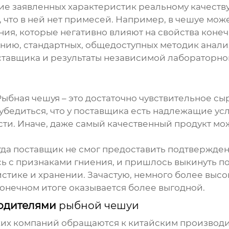
ие заявленных характеристик реальному качеству
ет, что в ней нет примесей. Например, в чешуе мо
ия, которые негативно влияют на свойства конечн
нию, стандартных, общедоступных методик анализ
ставщика и результаты независимой лабораторно
Рыбная чешуя
– это достаточно чувствительное сы
бедиться, что у поставщика есть надлежащие ус
ти. Иначе, даже самый качественный продукт мо
огда поставщик не смог предоставить подтвержде
сь с признаками гниения, и пришлось выкинуть п
гистике и хранении. Зачастую, немного более высо
конечном итоге оказывается более выгодной.
водителями
рыбной чешуи
ких компаний обращаются к китайским производ