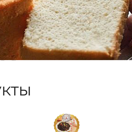
ые
кты