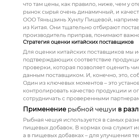
что там цены, как правило, ниже, чем у
рынок сырья очень динамичный, и качест
ООО Тяньцзинь Хунлу Пищевой, например
из Китая. Они тщательно отбирают пост
производитель приправ, понимают важнос
Стратегия оценки китайских поставщиков
Для оценки китайских поставщиков мы ис
подтверждающих соответствие продукции
проверки, которая позволяет оценить чис
данным поставщиком. И, конечно, это, со
Один из ключевых моментов – это устан
контролировать качество продукции и о
сотрудничать с проверенными партнерам
Применение
рыбной чешуи
в разл
Рыбная чешуя
используется в самых разн
пищевых добавок. В кормах она служит и
а в пищевых добавках – для улучшения те