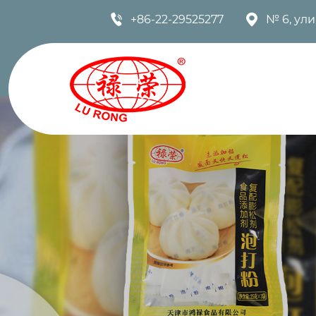


+86-22-29525277
№ 6, ул