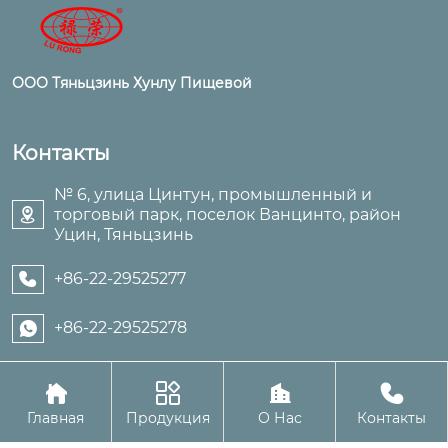
ООО Тяньцзинь Хунлу Пищевой
Контакты
№ 6, улица Цинтун, промышленный и
торговый парк, поселок Ванцинто, район

Уцин, Тяньцзинь
+86-22-29525277

+86-22-29525278





Авторское право©ООО Тяньцзинь Хунлу Пищевой
Главная
Продукция
О Нас
Контакты