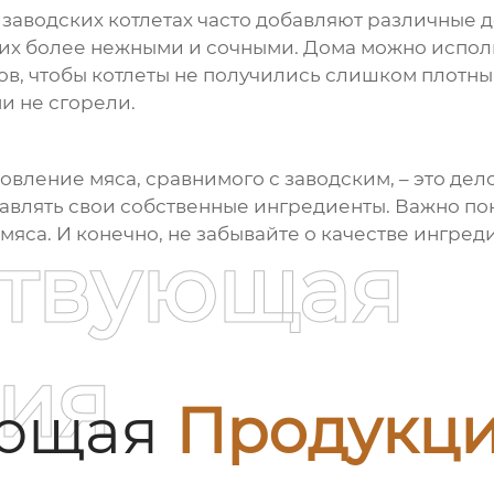
 заводских котлетах часто добавляют различные д
ть их более нежными и сочными. Дома можно испол
в, чтобы котлеты не получились слишком плотным
и не сгорели.
товление мяса, сравнимого с заводским, – это дел
бавлять свои собственные ингредиенты. Важно п
яса. И конечно, не забывайте о качестве ингреди
ствующая
ия
ующая
Продукц