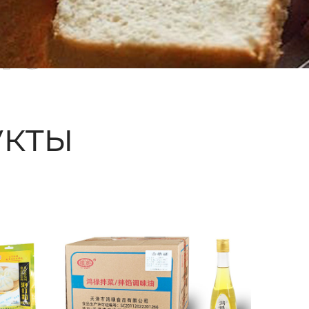
ые
кты