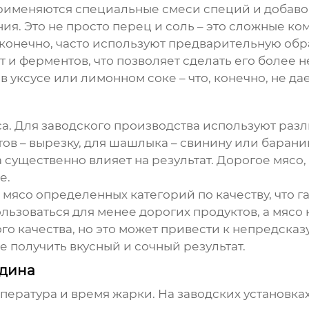
рименяются специальные смеси специй и добавок,
ения. Это не просто перец и соль – это сложные 
 конечно, часто используют предварительную обр
 и ферментов, что позволяет сделать его более н
ксусе или лимонном соке – что, конечно, не дае
са. Для заводского производства используют разл
ов – вырезку, для шашлыка – свинину или барани
а существенно влияет на результат. Дорогое мяс
е.
 мясо определенных категорий по качеству, что г
льзоваться для менее дорогих продуктов, а мясо к
го качества, но это может привести к непредсказ
те получить вкусный и сочный результат.
едина
мпература и время жарки. На заводских установка