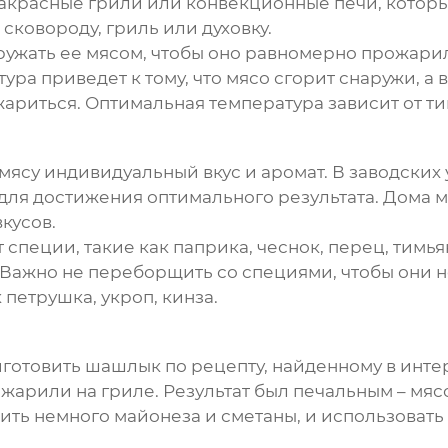
ракрасные грили или конвекционные печи, котор
сковороду, гриль или духовку.
ружать ее мясом, чтобы оно равномерно прожари
ура приведет к тому, что мясо сгорит снаружи, а
 жариться. Оптимальная температура зависит от ти
т мясу индивидуальный вкус и аромат. В заводски
 для достижения оптимального результата. Дома
кусов.
пеции, такие как паприка, чеснок, перец, тимьян
. Важно не переборщить со специями, чтобы они 
 петрушка, укроп, кинза.
иготовить шашлык по рецепту, найденному в инте
пожарили на гриле. Результат был печальным – мя
ть немного майонеза и сметаны, и использовать 