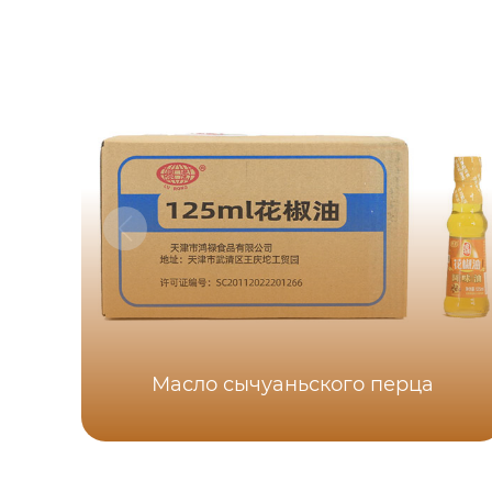
Масло сычуаньского перца