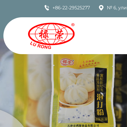


+86-22-29525277
№ 6, ул