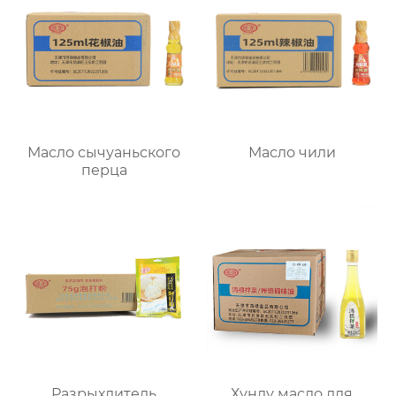
Масло сычуаньского
Масло чили
перца
Разрыхлитель
Хунлу масло для