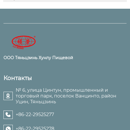
ООО Тяньцзинь Хунлу Пищевой
Контакты
№ 6, улица Цинтун, промышленный и
торговый парк, поселок Ванцинто, район

Уцин, Тяньцзинь
+86-22-29525277

+86-22-29525278
