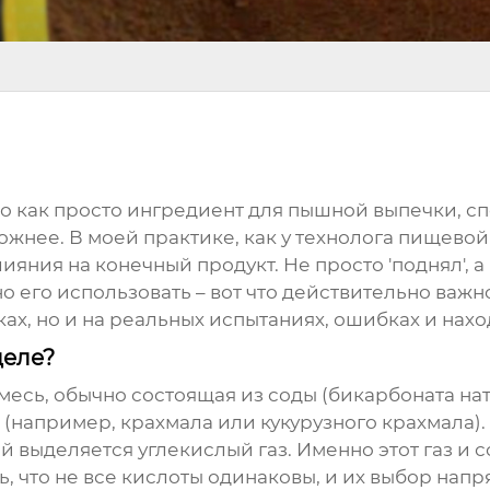
то как просто ингредиент для пышной выпечки, спо
ложнее. В моей практике, как у технолога пищево
яния на конечный продукт. Не просто 'поднял', а
о его использовать – вот что действительно важно
ах, но и на реальных испытаниях, ошибках и нахо
деле?
 смесь, обычно состоящая из соды (бикарбоната н
 (например, крахмала или кукурузного крахмала)
й выделяется углекислый газ. Именно этот газ и с
, что не все кислоты одинаковы, и их выбор напр