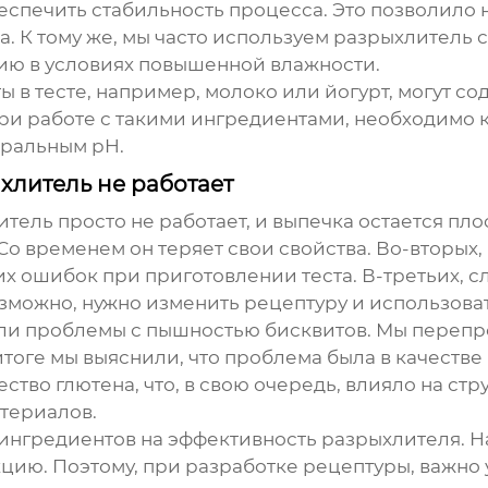
спечить стабильность процесса. Это позволило 
а. К тому же, мы часто используем
разрыхлитель
с
ю в условиях повышенной влажности.
в тесте, например, молоко или йогурт, могут сод
при работе с такими ингредиентами, необходимо 
тральным pH.
хлитель не работает
итель
просто не работает, и выпечка остается пл
о временем он теряет свои свойства. Во-вторых,
х ошибок при приготовлении теста. В-третьих, с
озможно, нужно изменить рецептуру и использова
али проблемы с пышностью бисквитов. Мы перепр
 итоге мы выяснили, что проблема была в качестве
тво глютена, что, в свою очередь, влияло на стру
атериалов.
 ингредиентов на эффективность
разрыхлителя
. 
цию. Поэтому, при разработке рецептуры, важно 