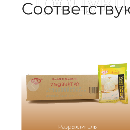
Продукц
Соответств
Разрыхлитель