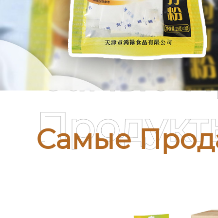
Самые П
Продукт
Самые Прод