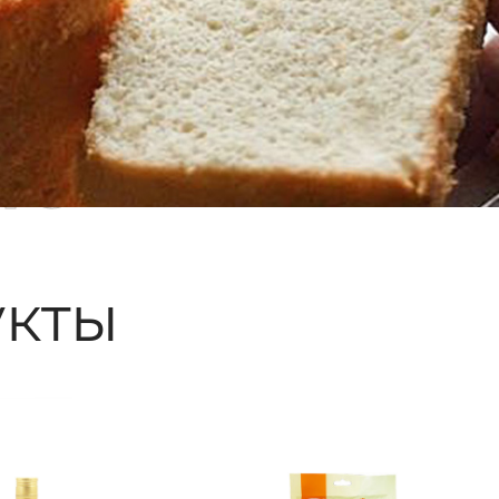
ые
кты