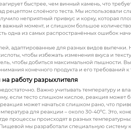
агирует быстрее, чем винный камень, что требует
ад рецептом слоёного теста. Мы использовали сли
олучило неприятный привкус и корку, которая пло
ки важный момент, и слишком большое количеств
 есть одна из самых распространённых ошибок на
ей, адаптированные для разных видов выпечки. 
лоты, чтобы избежать изменения вкуса и текстур
ель, чтобы добиться максимальной пышности. Выб
нимания конечного продукта и его требований к 
 на работу разрыхлителя
 недостаточно. Важно учитывать температуру и вла
му, если тесто слишком кислое, реакция может б
, реакция может начаться слишком рано, что пр
мпература для реакции – около 30-40°C. Это, коне
где процессы происходят в разных температурны
Пищевой мы разработали специальную систему к