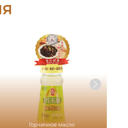
ия
Горчичное масло