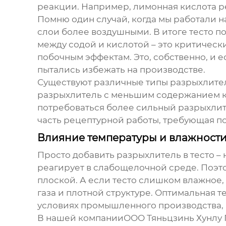
реакции. Например, лимонная кислота ре
Помню один случай, когда мы работали н
слои более воздушными. В итоге тесто п
между содой и кислотой – это критичес
побочным эффектам. Это, собственно, и
пытались избежать на производстве.
Существуют различные типы разрыхлител
разрыхлитель с меньшим содержанием кис
потребоваться более сильный разрыхлит
часть рецептурной работы, требующая по
Влияние температуры и влажности
Просто добавить
разрыхлитель
в тесто –
реагирует в слабощелочной среде. Поэто
плоской. А если тесто слишком влажное
газа и плотной структуре. Оптимальная те
условиях промышленного производства, 
В нашей компанииООО Тяньцзинь Хунлу 