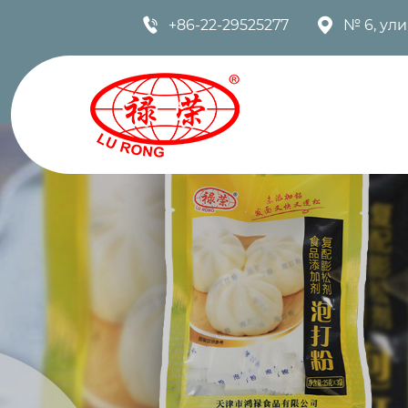


+86-22-29525277
№ 6, ул