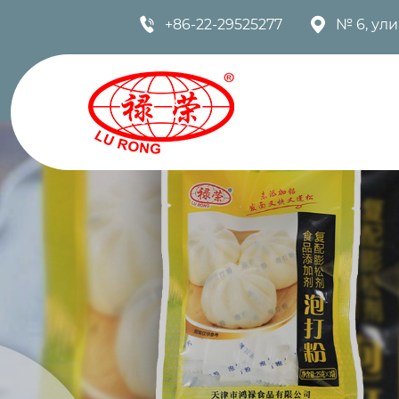


+86-22-29525277
№ 6, ул