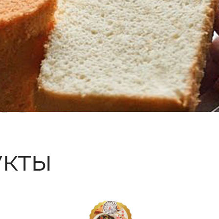
ые
кты