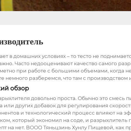
изводитель
ает в домашних условиях – то тесто не поднимает
 важно. Часто недооценивают качество самого
разр
аметно при работе с большими объемами, когда н
те немного разберемся, что там с производством 
кий обзор
зрыхлителя
довольно проста. Обычно это смесь п
а или других добавок для регулирования скорост
нентов и технологический процесс влияют на эфф
ком, который экономил на соде, и
разрыхлитель
п
епт на нет. ВООО Тяньцзинь Хунлу Пищевой, как п