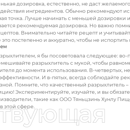
нькая дозировка, естественно, не даст желаемого
одействия ингредиентов. Обычно рекомендуют ис
вная точка. Лучше начинать с меньшей дозировки 
ается рекомендуемая дозировка. Но важно помни
ецептов. Внимательно читайте рецепт и учитывай
это постепенно и аккуратно, чтобы не испортить 
лем
зрыхлителем
, я бы посоветовала следующее: во-
еремешивайте
разрыхлитель
с мукой, чтобы равноме
ителя
до момента использования. В-четвертых, н
 эффективности. И в-пятых, всегда соблюдайте р
зной. Помните, что качественный
разрыхлитель
–
ицию! Экспериментируйте, изучайте, и вы обязат
роизводители, такие как ООО Тяньцзинь Хунлу Пи
ствующая
в этой сфере.