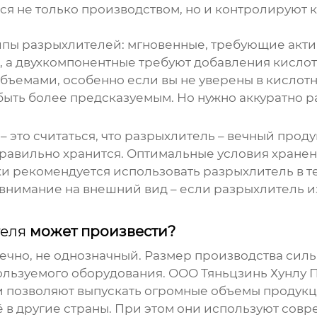
 не только производством, но и контролируют ка
типы
разрыхлителей
: мгновенные, требующие акт
 а двухкомпонентные требуют добавления кислоты
бъемами, особенно если вы не уверены в кислотн
ыть более предсказуемым. Но нужно аккуратно р
 это считаться, что
разрыхлитель
– вечный продук
правильно хранится. Оптимальные условия хранени
ки рекомендуется использовать
разрыхлитель
в т
внимание на внешний вид – если
разрыхлитель
и
еля
может произвести?
нечно, не однозначный. Размер производства силь
пользуемого оборудования. ООО Тяньцзинь Хунлу 
 позволяют выпускать огромные объемы продукци
ё в другие страны. При этом они используют сов