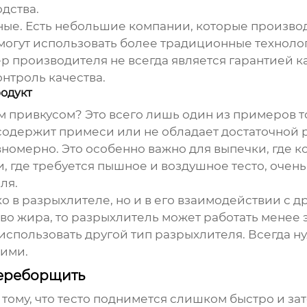
одства.
ные. Есть небольшие компании, которые произво
могут использовать более традиционные технолог
р производителя не всегда является гарантией ка
нтроль качества.
родукт
 привкусом? Это всего лишь один из примеров то
одержит примеси или не обладает достаточной р
вномерно. Это особенно важно для выпечки, где 
и, где требуется пышное и воздушное тесто, очен
ля.
ко в
разрыхлителе
, но и в его взаимодействии с 
во жира, то
разрыхлитель
может работать менее э
использовать другой тип
разрыхлителя
. Всегда 
ними.
 переборщить
тому, что тесто поднимется слишком быстро и зат