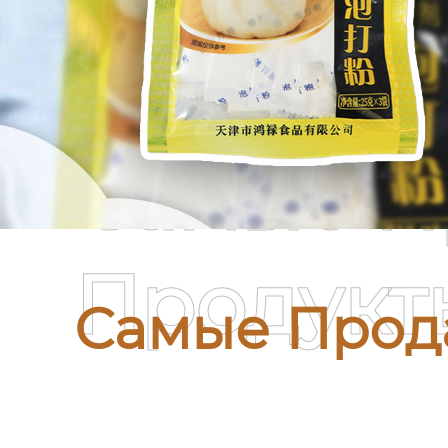
Самые П
Продукт
Самые Прод