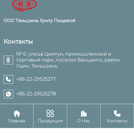
ООО Тяньцзинь Хунлу Пищевой
Контакты
№ 6, улица Цинтун, промышленный и
торговый парк, поселок Ванцинто, район

Уцин, Тяньцзинь
+86-22-29525277

+86-22-29525278





Авторское право©ООО Тяньцзинь Хунлу Пищевой
Главная
Продукция
О Нас
Контакты