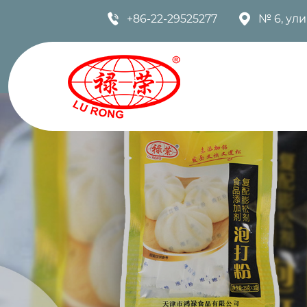


+86-22-29525277
№ 6, ул