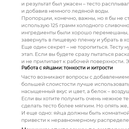
и результат был ужасен – тесто расплыв
и добавив немного ледяной воды.
Пропорции, конечно, важны, но я бы не 
использую 125 грамм холодного сливочног
ингредиенты были хорошо перемешаны, н
завернуть в пищевую пленку и убрать в х
Еще один секрет – не торопиться. Тесту 
этап. Если вы будете сразу пытаться раск
и не прилипает к рабочей поверхности. Эт
Работа с яйцами: тонкости и хитрости
Часто возникают вопросы с добавлением я
большей слоистости лучше использовать 
насыщенный вкус и цвет, а белок – возду
Если вы хотите получить очень нежное т
сделать тесто более мягким. Но опять же
И еще одно: яйца должны быть комнатно
привести к неравномерному распределени