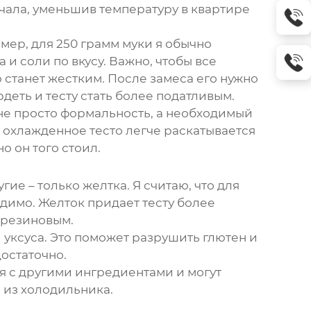
ачала, уменьшив температуру в квартире
мер, для 250 грамм муки я обычно
 и соли по вкусу. Важно, чтобы все
станет жестким. После замеса его нужно
рдеть и тесту стать более податливым.
о не просто формальность, а необходимый
же, охлажденное тесто легче раскатывается
о он того стоил.
ие – только желтка. Я считаю, что для
одимо. Желток придает тесту более
о резиновым.
 уксуса. Это поможет разрушить глютен и
достаточно.
я с другими ингредиентами и могут
 из холодильника.