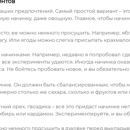
ентов
т ваших предпочтений. Самый простой вариант – э
ую начинку, даже овощную. Главное, чтобы начи
тесто, ее можно немного просушить. Например, я
гу. Или ягоды можно слегка присыпать крахмало
 начинками. Например, недавно я попробовал сде
не все эксперименты удаются. Иногда начинка ока
са. Не бойтесь пробовать новое, и вы обязательн
инке. Он должен быть сбалансированным, чтобы не
ерно столько же сахара, сколько и фруктов или я
тный орех, гвоздика – все это придаст начинке н
имбирь или кардамон. Экспериментируйте, и вы 
но немного подсушить в духовке перед выкладыва