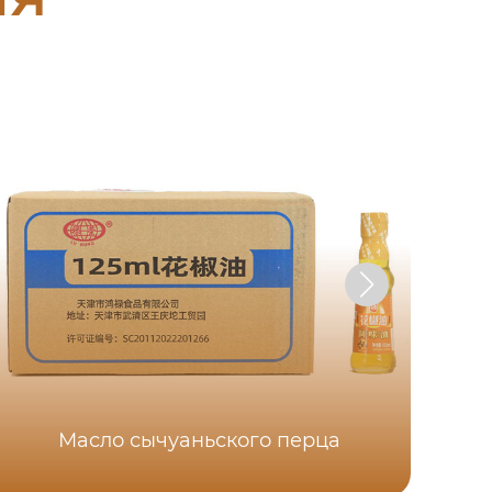
Масло сычуаньского перца