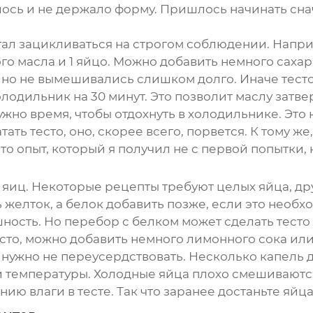
алось и не держало форму. Пришлось начинать сн
стал зацикливаться на строгом соблюдении. Напри
о масла и 1 яйцо. Можно добавить немного сахара
о не вымешивались слишком долго. Иначе тесто 
олодильник на 30 минут. Это позволит маслу затве
нужно время, чтобы отдохнуть в холодильнике. Эт
атать тесто, оно, скорее всего, порвется. К тому 
о опыт, который я получил не с первой попытки, н
иц. Некоторые рецепты требуют целых яйца, друг
желток, а белок добавить позже, если это необх
шность. Но перебор с белком может сделать тест
есто, можно добавить немного лимонного сока или
, нужно не переусердствовать. Несколько капель 
й температуры. Холодные яйца плохо смешиваютс
ю влаги в тесте. Так что заранее достаньте яйца