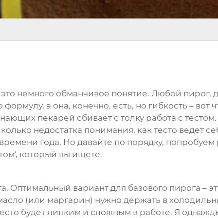
– это немного обманчивое понятие. Любой пирог, 
формулу, а она, конечно, есть, но гибкость – вот
нающих пекарей сбивает с толку работа с тестом.
сколько недостатка понимания, как тесто ведет се
емени года. Но давайте по порядку, попробуем р
ом', который вы ищете.
ста. Оптимальный вариант для базового пирога – э
асло (или маргарин) нужно держать в холодильни
тесто будет липким и сложным в работе. Я однажд