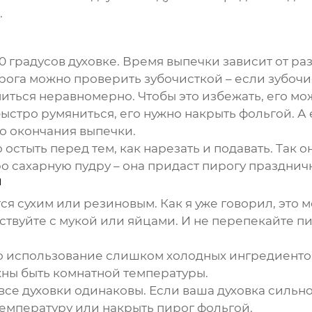
.
0 градусов духовке. Время выпечки зависит от р
ирога можно проверить зубочисткой – если зубочис
ться неравномерно. Чтобы это избежать, его мо
стро румяниться, его нужно накрыть фольгой. А 
до окончания выпечки.
остыть перед тем, как нарезать и подавать. Так 
ро сахарную пудру – она придаст пирогу празднич
и
ся сухим или резиновым. Как я уже говорил, это
ствуйте с мукой или яйцами. И не перепекайте пи
 использование слишком холодных ингредиентов.
ны быть комнатной температуры.
е все духовки одинаковы. Если ваша духовка сильн
температуру или накрыть пирог фольгой.