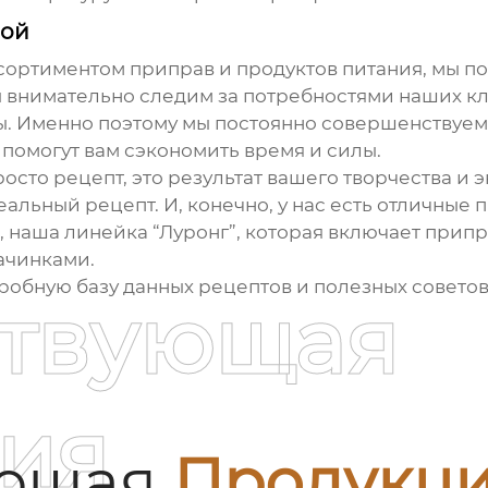
вой
сортиментом приправ и продуктов питания, мы п
 внимательно следим за потребностями наших кл
ы. Именно поэтому мы постоянно совершенствуем
помогут вам сэкономить время и силы.
росто рецепт, это результат вашего творчества и
еальный рецепт. И, конечно, у нас есть отличные
, наша линейка “Луронг”, которая включает при
ачинками.
дробную базу данных рецептов и полезных советов
ствующая
ия
ующая
Продукц