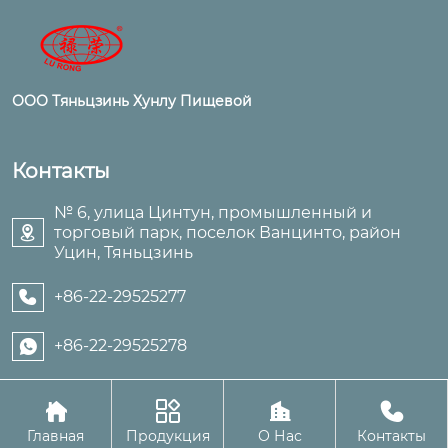
ООО Тяньцзинь Хунлу Пищевой
Контакты
№ 6, улица Цинтун, промышленный и
торговый парк, поселок Ванцинто, район

Уцин, Тяньцзинь
+86-22-29525277

+86-22-29525278





Авторское право©ООО Тяньцзинь Хунлу Пищевой
Главная
Продукция
О Нас
Контакты