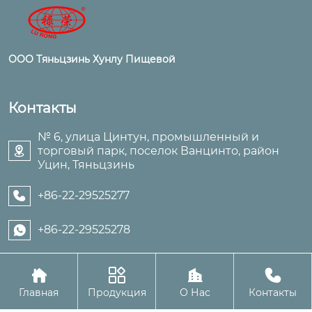
ООО Тяньцзинь Хунлу Пищевой
Контакты
№ 6, улица Цинтун, промышленный и
торговый парк, поселок Ванцинто, район

Уцин, Тяньцзинь
+86-22-29525277

+86-22-29525278





Авторское право©ООО Тяньцзинь Хунлу Пищевой
Главная
Продукция
О Нас
Контакты