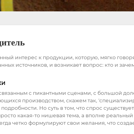
дитель
ый интерес к продукции, которую, мягко говоря, 
ых источников, и возникает вопрос: кто и зачем 
ки
 связанным с
пикантными сценами
, с большой дол
ющихся производством, скажем так, 'специализи
 подробности. Но суть в том, что спрос существует
е просто какая-то нишевая тема, а вполне реаль
сегда четко формулируют свои желания, что созд