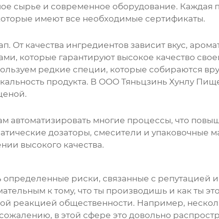
ое сырье и современное оборудование. Каждая 
 которые имеют все необходимые сертификаты.
п. От качества ингредиентов зависит вкус, арома
ми, которые гарантируют высокое качество свое
ользуем редкие специи, которые собираются вру
икальность продукта. В
ООО Тяньцзинь Хунлу Пищ
ценой.
м автоматизировать многие процессы, что повыш
атические дозаторы, смесители и упаковочные м
нии высокого качества.
сть определенные риски, связанные с репутацией
мательным к тому, что ты производишь и как ты э
й реакцией общественности. Например, нескольк
сожалению, в этой сфере это довольно распрос