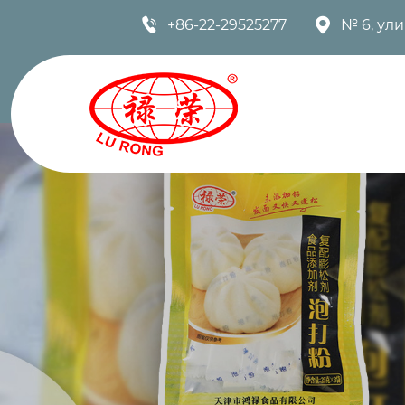


+86-22-29525277
№ 6, ул