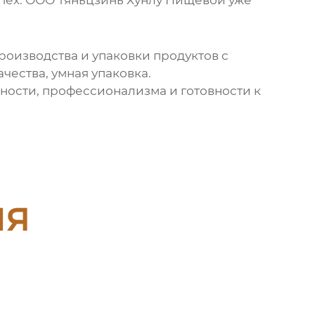
пех.
ООО Тяньцзинь Хунлу Пищевой
уже
производства и упаковки
продуктов с
чества, умная упаковка.
вности, профессионализма и готовности к
ия