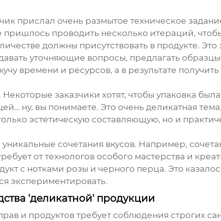
чик прислал очень размытое техническое задание
е пришлось проводить несколько итераций, чтоб
личестве должны присутствовать в продукте. Это 
адавать уточняющие вопросы, предлагать образцы,
кучу времени и ресурсов, а в результате получить
и. Некоторые заказчики хотят, чтобы упаковка б
ей… ну, вы понимаете. Это очень деликатная тема
только эстетическую составляющую, но и практиче
а уникальные сочетания вкусов. Например, сочета
требует от технологов особого мастерства и креа
дукт с нотками розы и черного перца. Это казалос
ься экспериментировать.
ства 'деликатной' продукции
прав
и продуктов требует соблюдения строгих са