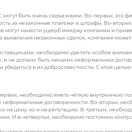
', могут быть очень серьезными. Во-первых, это 
ость за незаконные платежи и штрафы. Во-вторых
 могут нанести ущерб имиджу компании и привес
ае выявления незаконных сделок, компания может
поставщиками, необходимо уделять особое внима
е, и не должно быть никаких неформальных догов
 убедиться в их добросовестности. С этой цель
первых, необходимо иметь четкую внутреннюю по
е неформальные договоренности. Во-вторых, нео
о на цену, но и на репутацию. В-третьих, необхо
ии. И в-четвертых, необходимо постоянно конт
Пищевой используется система оценки поставщико