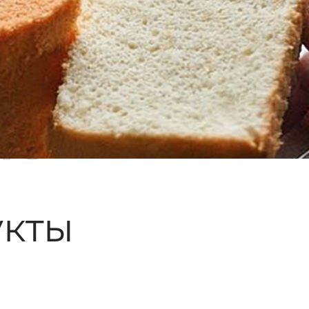
ые
кты