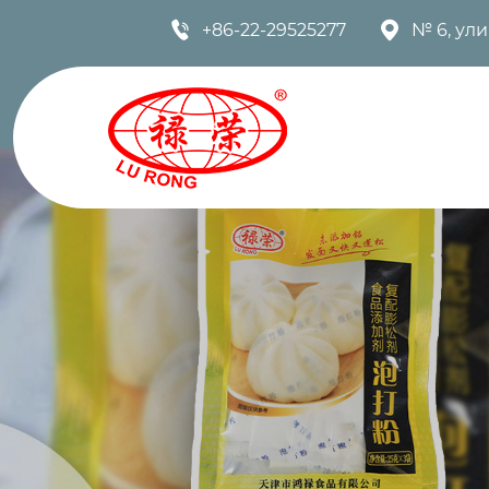


+86-22-29525277
№ 6, ул