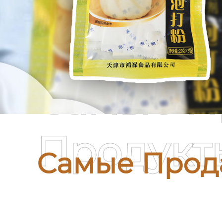
Самые П
Продукт
Самые Прод