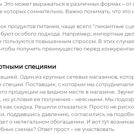
ы. Это может выражаться в различных формах – о
 которых сомнительно. Важно понимать, что это н
ок продуктов питания, чаще всего “
пикантные сц
буют особого подхода. Например, импортные дел
 пользуются повышенным спросом. В этих случая
 чтобы получить преимущество перед конкурентам
ортными специями
ацией. Один из крупных сетевых магазинов, кото
 специи. Поставщик, с которым мы сотрудничали,
о продукции на видном месте в магазине. Звучит
 но условия ее получения – неясными. Мы подозр
как скидка. Решили отказаться. Просто не риско
и, поддавшись давлению, согласились на подобн
дет о нелегальном обогащении. И вот тут возникае
бных схемах? Ответ прост – не участвовать.