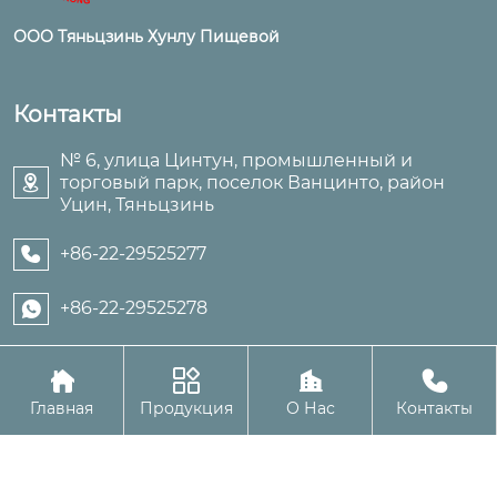
ООО Тяньцзинь Хунлу Пищевой
Контакты
№ 6, улица Цинтун, промышленный и
торговый парк, поселок Ванцинто, район

Уцин, Тяньцзинь
+86-22-29525277

+86-22-29525278





Авторское право©ООО Тяньцзинь Хунлу Пищевой
Главная
Продукция
О Нас
Контакты