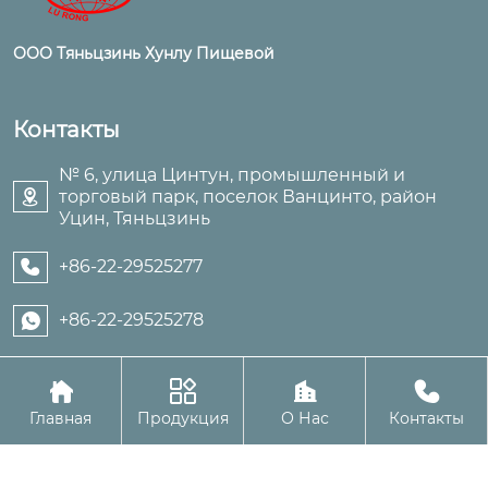
ООО Тяньцзинь Хунлу Пищевой
Контакты
№ 6, улица Цинтун, промышленный и
торговый парк, поселок Ванцинто, район

Уцин, Тяньцзинь
+86-22-29525277

+86-22-29525278





Авторское право©ООО Тяньцзинь Хунлу Пищевой
Главная
Продукция
О Нас
Контакты