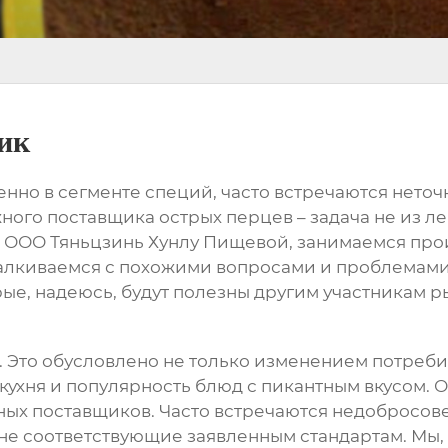
ик
енно в сегменте специй, часто встречаются нето
жного
поставщика острых перцев
– задача не из л
ия ООО Тяньцзинь Хунлу Пищевой, занимаемся про
талкиваемся с похожими вопросами и проблемами.
е, надеюсь, будут полезны другим участникам р
. Это обусловлено не только изменением потреб
 кухня и популярность блюд с пикантным вкусом. О
ных поставщиков. Часто встречаются недобросо
не соответствующие заявленным стандартам. Мы,