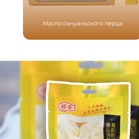
Масло сычуаньского перца