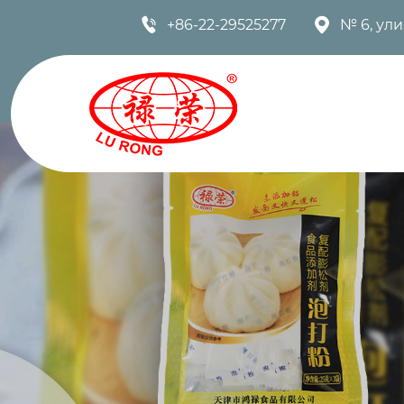


+86-22-29525277
№ 6, ул