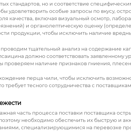
ых стандартов, но и соответствие специфически
ы удовлетворить особые запросы по вкусу, остр
ля качества, включая визуальный осмотр, лабор
язнений) и органолептическую оценку (определени
сти продукции, чтобы исключить наличие вредны
 проводим тщательный анализ на содержание кап
саицина должно соответствовать заявленному у
 мы проверяем наличие признаков гниения, плесен
хождение перца чили, чтобы исключить возможн
то требует тесного сотрудничества с поставщика
вежести
важная часть процесса поставки
поставщика остр
 поэтому необходимо обеспечить их быструю и акк
аниями, специализирующимися на перевозке про