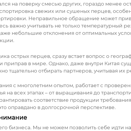
ался на поверку смесью других, гораздо менее ос
нспортировка свежих или сушеных перцев, особен
ртировки. Неправильное обращение может привес
есь важно учитывать не только температурный реж
даже небольшие отклонения от оптимальных усло
укции.
ика острых перцев
, сразу встает вопрос о геогра
 приправ в мире. Однако, даже внутри Китая су
жно тщательно отбирать партнеров, учитывая их
ания с многолетним опытом, работает с провере
я на всех этапах – от выращивания до транспорт
антировать соответствие продукции требованиям
 это оправдано в долгосрочной перспективе.
внимание
его бизнеса. Мы не можем позволить себе идти н