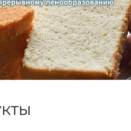
ые
кты