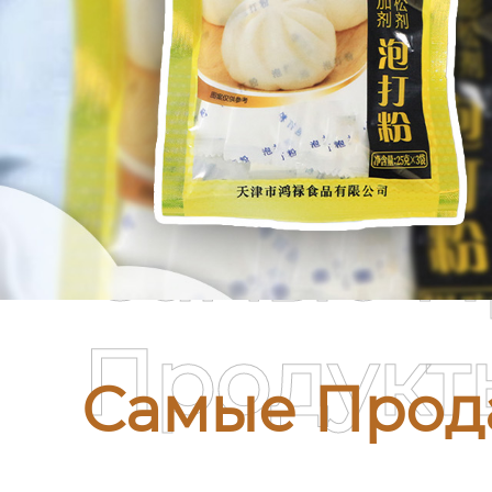
Самые П
Продукт
Самые Прод