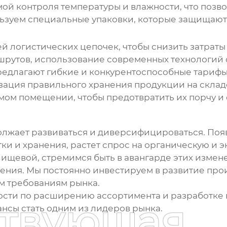
ой контроля температуры и влажности, что позво
ьзуем специальные упаковки, которые защищают
 логистических цепочек, чтобы снизить затраты 
шрутов, использование современных технологий 
едлагают гибкие и конкурентоспособные тарифы
зация правильного хранения продукции на склад
ом помещении, чтобы предотвратить их порчу и с
лжает развиваться и диверсифицироваться. Поя
и и хранения, растет спрос на органическую и 
Пищевой, стремимся быть в авангарде этих измен
ния. Мы постоянно инвестируем в развитие прои
им требованиям рынка.
ости по расширению ассортимента и разработке 
ствующая
шансы стать одним из лидеров рынка.