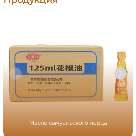
Масло сычуаньского перца