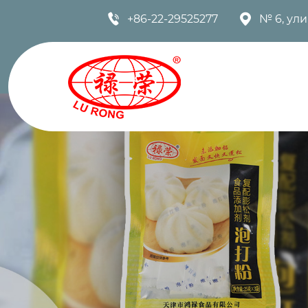


+86-22-29525277
№ 6, ул