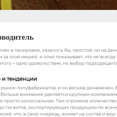
зводитель
очек в панировке
, казалось бы, простой, но на де
а этой нишей, и опыт показывает, что не всегда т
 этого – одно удовольствие, но выбор подходящего
р и тенденции
о рынок полуфабрикатов, и он весьма динамичен
е больше внимания уделяется крупным компания
я просто колоссальная. Там огромное количество
до гигантов, экспортирующих продукцию по всему
й, что, в свою очередь, влияет на состав и вкус г