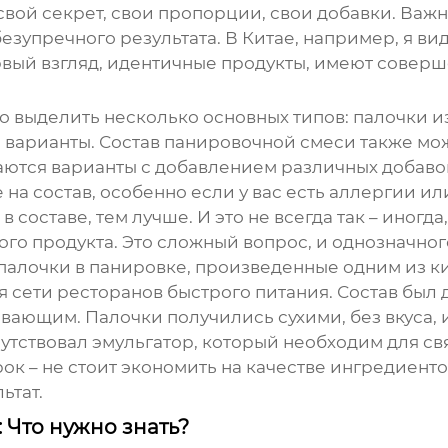
вой секрет, свои пропорции, свои добавки. Важн
безупречного результата. В Китае, например, я ви
вый взгляд, идентичные продукты, имеют соверше
о выделить несколько основных типов: палочки из
е варианты. Состав панировочной смеси также мо
чаются варианты с добавлением различных добавок
на состав, особенно если у вас есть аллергии и
в составе, тем лучше. И это не всегда так – иног
ого продукта. Это сложный вопрос, и однозначного
палочки в панировке
, произведенные одним из к
 сети ресторанов быстрого питания. Состав был д
ывающим. Палочки получились сухими, без вкуса,
сутствовал эмульгатор, который необходим для с
рок – не стоит экономить на качестве ингредиент
ьтат.
 Что нужно знать?