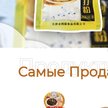
Самые П
Продукт
Самые Прод