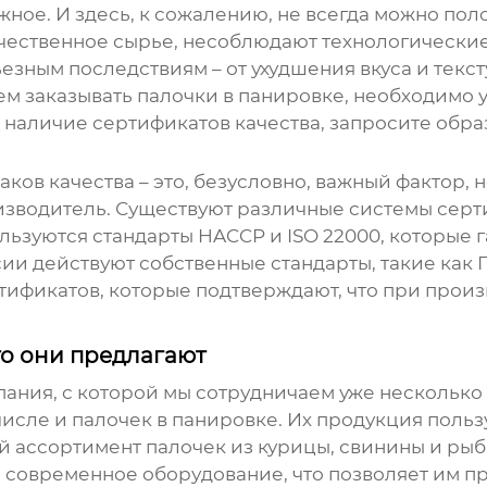
ажное. И здесь, к сожалению, не всегда можно по
чественное сырье, несоблюдают технологически
ьезным последствиям – от ухудшения вкуса и текс
ем заказывать
палочки в панировке
, необходимо 
 наличие сертификатов качества, запросите обра
ков качества – это, безусловно, важный фактор, н
изводитель. Существуют различные системы серт
ользуются стандарты HACCP и ISO 22000, которые
и действуют собственные стандарты, такие как Г
тификатов, которые подтверждают, что при прои
о они предлагают
ания, с которой мы сотрудничаем уже несколько
числе и
палочек в панировке
. Их продукция польз
й ассортимент палочек из курицы, свинины и рыб
 современное оборудование, что позволяет им 