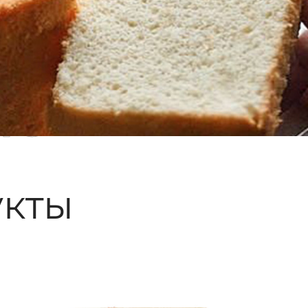
ые
кты