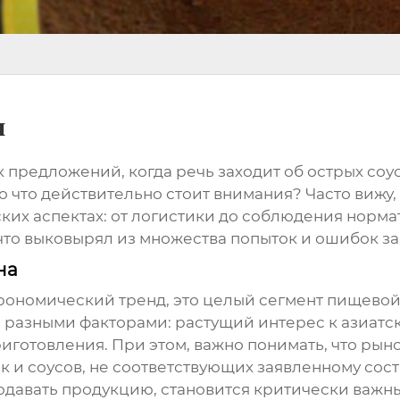
и
 предложений, когда речь заходит об
острых соу
Но что действительно стоит внимания? Часто виж
ких аспектах: от логистики до соблюдения норм
о, что выковырял из множества попыток и ошибок з
на
строномический тренд, это целый сегмент пищев
разными факторами: растущий интерес к азиатской
иготовления. При этом, важно понимать, что рын
 и соусов, не соответствующих заявленному сос
давать продукцию, становится критически важны