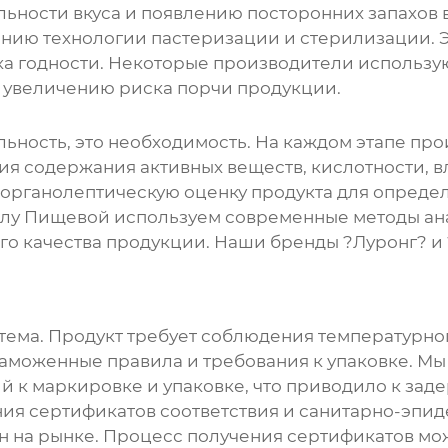
льности вкуса и появлению посторонних запахов в
нию технологии пастеризации и стерилизации. 
ка годности. Некоторые производители использу
 увеличению риска порчи продукции.
альность, это необходимость. На каждом этапе п
я содержания активных веществ, кислотности, 
рганолептическую оценку продукта для определе
лу Пищевой используем современные методы ана
о качества продукции. Наши бренды ?Луронг? и 
 тема. Продукт требует соблюдения температурн
таможенные правила и требования к упаковке. Мы
 к маркировке и упаковке, что приводило к зад
ия сертификатов соответствия и санитарно-эпид
н на рынке. Процесс получения сертификатов мо