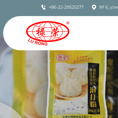


+86-22-29525277
№ 6, ул