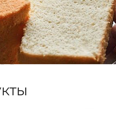
ые
кты