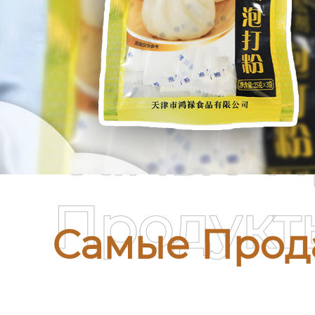
Самые П
Продукт
Самые Прод