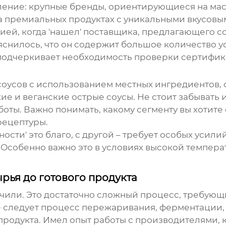
ление: крупные бренды, ориентирующиеся на мас
 премиальных продуктах с уникальными вкусовы
ей, когда 'нашел' поставщика, предлагающего со
яснилось, что он содержит большое количество ус
 подчеркивает необходимость проверки сертифик
соусов с использованием местных ингредиентов, 
кие и веганские
острые соусы
. Не стоит забывать 
оты. Важно понимать, какому сегменту вы хотите 
рецептуры.
ости' это благо, с другой – требует особых усили
. Особенно важно это в условиях высокой темпера
рья до готового продукта
 чили. Это достаточно сложный процесс, требующ
ее следует процесс пережаривания, ферментации
о продукта. Имел опыт работы с производителями